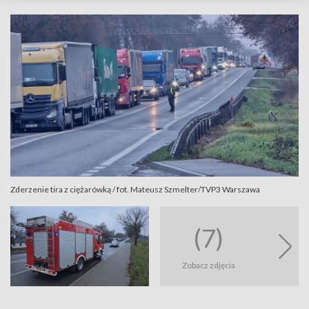
Zderzenie tira z ciężarówką / fot. Mateusz Szmelter/TVP3 Warszawa
(7)
Zobacz zdjęcia