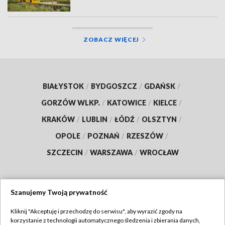
ZOBACZ WIĘCEJ
BIAŁYSTOK
/
BYDGOSZCZ
/
GDAŃSK
/
GORZÓW WLKP.
/
KATOWICE
/
KIELCE
/
KRAKÓW
/
LUBLIN
/
ŁÓDŹ
/
OLSZTYN
/
OPOLE
/
POZNAŃ
/
RZESZÓW
/
SZCZECIN
/
WARSZAWA
/
WROCŁAW
Szanujemy Twoją prywatność
Dołącz do nas:
Kliknij "Akceptuję i przechodzę do serwisu", aby wyrazić zgody na
korzystanie z technologii automatycznego śledzenia i zbierania danych,
TVP