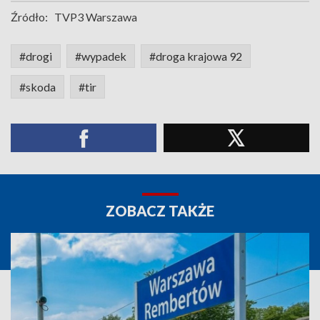
Źródło:
TVP3 Warszawa
#drogi
#wypadek
#droga krajowa 92
#skoda
#tir
ZOBACZ TAKŻE