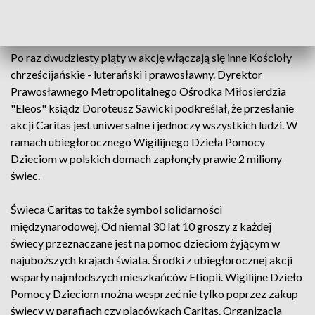
Caritas wsparcie otrzymało 44 tysiące dzieci - mówi
wicedyrektor organizacji Małgorzata Jarosz-Jarszewska.
Po raz dwudziesty piąty w akcję włączają się inne Kościoły
chrześcijańskie - luterański i prawosławny. Dyrektor
Prawosławnego Metropolitalnego Ośrodka Miłosierdzia
"Eleos" ksiądz Doroteusz Sawicki podkreślał, że przesłanie
akcji Caritas jest uniwersalne i jednoczy wszystkich ludzi. W
ramach ubiegłorocznego Wigilijnego Dzieła Pomocy
Dzieciom w polskich domach zapłonęły prawie 2 miliony
świec.
Świeca Caritas to także symbol solidarności
międzynarodowej. Od niemal 30 lat 10 groszy z każdej
świecy przeznaczane jest na pomoc dzieciom żyjącym w
najuboższych krajach świata. Środki z ubiegłorocznej akcji
wsparły najmłodszych mieszkańców Etiopii. Wigilijne Dzieło
Pomocy Dzieciom można wesprzeć nie tylko poprzez zakup
świecy w parafiach czy placówkach Caritas. Organizacja