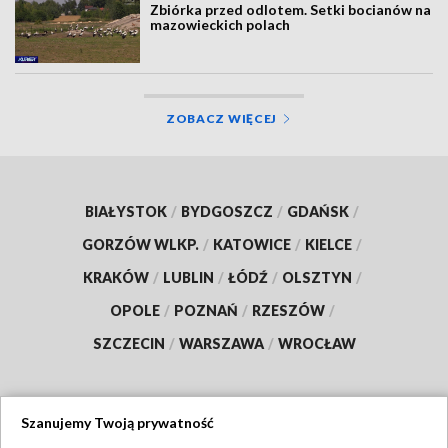
Zbiórka przed odlotem. Setki bocianów na
mazowieckich polach
ZOBACZ WIĘCEJ
BIAŁYSTOK
/
BYDGOSZCZ
/
GDAŃSK
/
GORZÓW WLKP.
/
KATOWICE
/
KIELCE
/
KRAKÓW
/
LUBLIN
/
ŁÓDŹ
/
OLSZTYN
/
OPOLE
/
POZNAŃ
/
RZESZÓW
/
SZCZECIN
/
WARSZAWA
/
WROCŁAW
Szanujemy Twoją prywatność
Dołącz do nas: