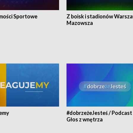
ości Sportowe
Z boisk i stadionów Warsza
Mazowsza
jemy
#dobrzeżeJesteś / Podcast 
Głos z wnętrza