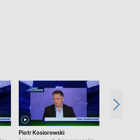
Piotr Kosiorowski
Tomasz Mat