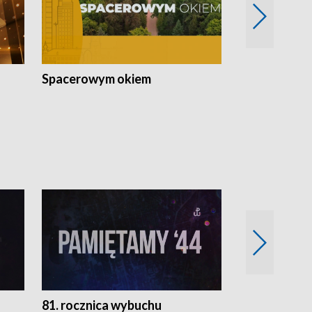
Spacerowym okiem
Filmowe spo
81. rocznica wybuchu
Retro Wawa