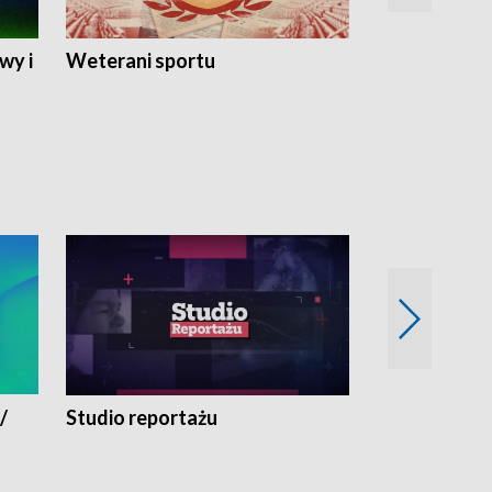
wy i
Weterani sportu
Najlepsi Sp
2024
/
Studio reportażu
Eksperyment