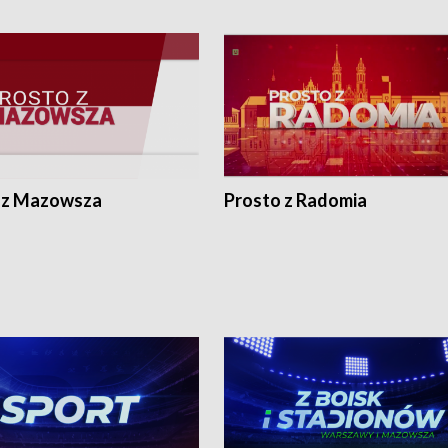
 z Mazowsza
Prosto z Radomia