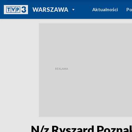
POWRÓT DO
WARSZAWA
Aktualności
Po
TVP REGIONY
N/z Ryszard Poznak