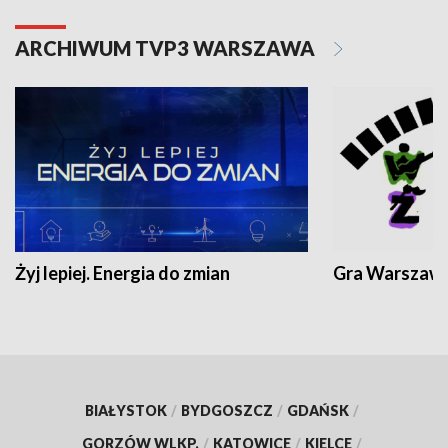
ARCHIWUM TVP3 WARSZAWA
Żyj lepiej. Energia do zmian
Gra Warszaw
BIAŁYSTOK
/
BYDGOSZCZ
/
GDAŃSK
/
GORZÓW WLKP.
/
KATOWICE
/
KIELCE
/