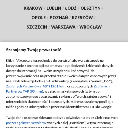
KRAKÓW
/
LUBLIN
/
ŁÓDŹ
/
OLSZTYN
/
OPOLE
/
POZNAŃ
/
RZESZÓW
/
SZCZECIN
/
WARSZAWA
/
WROCŁAW
Szanujemy Twoją prywatność
Dołącz do nas:
Kliknij "Akceptuję i przechodzę do serwisu", aby wyrazić zgody na
korzystanie z technologii automatycznego śledzenia i zbierania danych,
TVP
dostęp do informacji na Twoim urządzeniu końcowym i ich
Abonament TVP
przechowywanie oraz na przetwarzanie Twoich danych osobowych przez
Regulamin TVP
nas, czyli Telewizję Polską S.A. w likwidacji (zwaną dalej również „TVP”),
Emisja w TVP
Zaufanych Partnerów z IAB* (1201 firm)
oraz pozostałych
Zaufanych
Polityka prywatności
Partnerów TVP (93 firm)
, w celach marketingowych (w tym do
Centrum informacji TVP
Moje zgody
zautomatyzowanego dopasowania reklam do Twoich zainteresowań i
mierzenia ich skuteczności) i pozostałych, które wskazujemy poniżej, a
Naziemna Telewizja Cyfrowa
Pomoc
także zgody na udostępnianie przez nas identyfikatora PPID do Google.
Sklep TVP
Biuro reklamy
Twoje dane osobowe zbierane podczas odwiedzania przez Ciebie naszych
Rada Programowa
poszczególnych serwisów
zwanych dalej „Portalem”, w tym informacje
Kontakt
zapisywane za pomocą technologii takich jak: pliki cookie, sygnalizatory