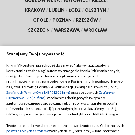
GORZÓW WLKP.
/
KATOWICE
/
KIELCE
/
KRAKÓW
/
LUBLIN
/
ŁÓDŹ
/
OLSZTYN
/
OPOLE
/
POZNAŃ
/
RZESZÓW
/
SZCZECIN
/
WARSZAWA
/
WROCŁAW
Szanujemy Twoją prywatność
Dołącz do nas:
Kliknij "Akceptuję i przechodzę do serwisu", aby wyrazić zgody na
korzystanie z technologii automatycznego śledzenia i zbierania danych,
TVP
dostęp do informacji na Twoim urządzeniu końcowym i ich
Abonament TVP
przechowywanie oraz na przetwarzanie Twoich danych osobowych przez
Regulamin TVP
nas, czyli Telewizję Polską S.A. w likwidacji (zwaną dalej również „TVP”),
Emisja w TVP
Zaufanych Partnerów z IAB* (1201 firm)
oraz pozostałych
Zaufanych
Polityka prywatności
Partnerów TVP (93 firm)
, w celach marketingowych (w tym do
Centrum informacji TVP
Moje zgody
zautomatyzowanego dopasowania reklam do Twoich zainteresowań i
mierzenia ich skuteczności) i pozostałych, które wskazujemy poniżej, a
Naziemna Telewizja Cyfrowa
Pomoc
także zgody na udostępnianie przez nas identyfikatora PPID do Google.
Sklep TVP
Biuro reklamy
Twoje dane osobowe zbierane podczas odwiedzania przez Ciebie naszych
Rada Programowa
poszczególnych serwisów
zwanych dalej „Portalem”, w tym informacje
Kontakt