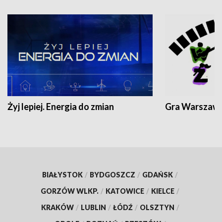
Żyj lepiej. Energia do zmian
Gra Warszaw
BIAŁYSTOK
/
BYDGOSZCZ
/
GDAŃSK
/
GORZÓW WLKP.
/
KATOWICE
/
KIELCE
/
KRAKÓW
/
LUBLIN
/
ŁÓDŹ
/
OLSZTYN
/