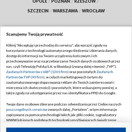
OPOLE
/
POZNAŃ
/
RZESZÓW
/
SZCZECIN
/
WARSZAWA
/
WROCŁAW
Szanujemy Twoją prywatność
Dołącz do nas:
Kliknij "Akceptuję i przechodzę do serwisu", aby wyrazić zgody na
korzystanie z technologii automatycznego śledzenia i zbierania danych,
TVP
dostęp do informacji na Twoim urządzeniu końcowym i ich
Abonament TVP
przechowywanie oraz na przetwarzanie Twoich danych osobowych przez
Regulamin TVP
nas, czyli Telewizję Polską S.A. w likwidacji (zwaną dalej również „TVP”),
Emisja w TVP
Zaufanych Partnerów z IAB* (1201 firm)
oraz pozostałych
Zaufanych
Polityka prywatności
Partnerów TVP (93 firm)
, w celach marketingowych (w tym do
Centrum informacji TVP
Moje zgody
zautomatyzowanego dopasowania reklam do Twoich zainteresowań i
mierzenia ich skuteczności) i pozostałych, które wskazujemy poniżej, a
Naziemna Telewizja Cyfrowa
Pomoc
także zgody na udostępnianie przez nas identyfikatora PPID do Google.
Sklep TVP
Biuro reklamy
Twoje dane osobowe zbierane podczas odwiedzania przez Ciebie naszych
Rada Programowa
poszczególnych serwisów
zwanych dalej „Portalem”, w tym informacje
Kontakt
zapisywane za pomocą technologii takich jak: pliki cookie, sygnalizatory
System NOS
WWW lub innych podobnych technologii umożliwiających świadczenie
dopasowanych i bezpiecznych usług, personalizację treści oraz reklam,
Informacje o nadawcy
Kanały
udostępnianie funkcji mediów społecznościowych oraz analizowanie