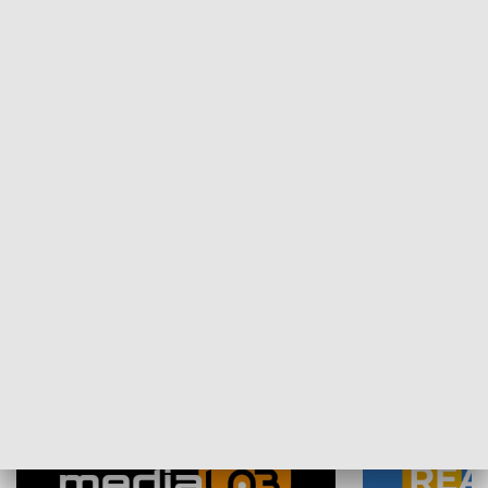
Plebiscyt Najlepsi Sportowcy
Wiadomości 
Warszawy 2025
SPOŁECZEŃSTWO