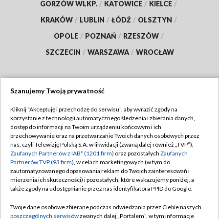
GORZÓW WLKP.
/
KATOWICE
/
KIELCE
/
KRAKÓW
/
LUBLIN
/
ŁÓDŹ
/
OLSZTYN
/
OPOLE
/
POZNAŃ
/
RZESZÓW
/
SZCZECIN
/
WARSZAWA
/
WROCŁAW
Szanujemy Twoją prywatność
Dołącz do nas:
Kliknij "Akceptuję i przechodzę do serwisu", aby wyrazić zgody na
korzystanie z technologii automatycznego śledzenia i zbierania danych,
TVP
dostęp do informacji na Twoim urządzeniu końcowym i ich
Abonament TVP
przechowywanie oraz na przetwarzanie Twoich danych osobowych przez
Regulamin TVP
nas, czyli Telewizję Polską S.A. w likwidacji (zwaną dalej również „TVP”),
Emisja w TVP
Zaufanych Partnerów z IAB* (1201 firm)
oraz pozostałych
Zaufanych
Polityka prywatności
Partnerów TVP (93 firm)
, w celach marketingowych (w tym do
Centrum informacji TVP
Moje zgody
zautomatyzowanego dopasowania reklam do Twoich zainteresowań i
mierzenia ich skuteczności) i pozostałych, które wskazujemy poniżej, a
Naziemna Telewizja Cyfrowa
Pomoc
także zgody na udostępnianie przez nas identyfikatora PPID do Google.
Sklep TVP
Biuro reklamy
Twoje dane osobowe zbierane podczas odwiedzania przez Ciebie naszych
Rada Programowa
poszczególnych serwisów
zwanych dalej „Portalem”, w tym informacje
Kontakt