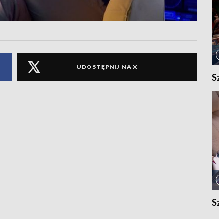
UDOSTĘPNIJ NA X
S
S