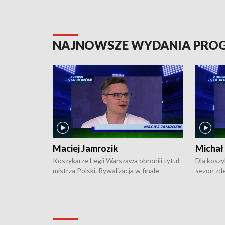
NAJNOWSZE WYDANIA PR
Maciej Jamrozik
Michał
Koszykarze Legii Warszawa obronili tytuł
Dla koszy
mistrza Polski. Rywalizacja w finale
sezon zde
ekstraklasy toczyła się do czterech
Najpierw 
zwycięstw i dopiero ostatni, siódmy mecz
międzyna
okazał się decydujący. W hali przy
Ligę Półn
Obrońców Tobruku na Bemowie
podbijać 
podopieczni estońskiego trenera Heiko
zasadnicz