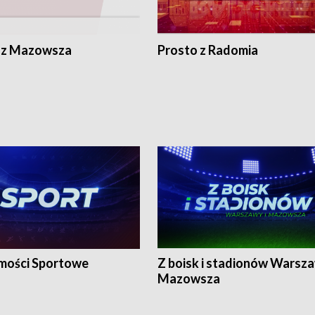
 z Mazowsza
Prosto z Radomia
ości Sportowe
Z boisk i stadionów Warsza
Mazowsza