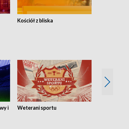
Kościół z bliska
wy i
Weterani sportu
Najlepsi Sp
2024