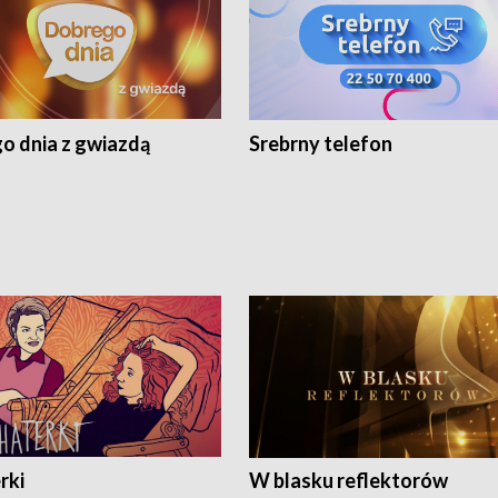
o dnia z gwiazdą
Srebrny telefon
rki
W blasku reflektorów