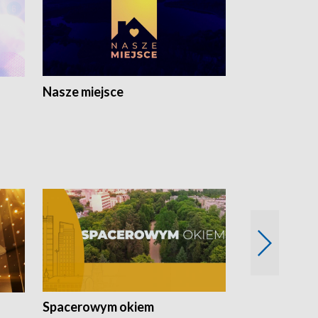
Nasze miejsce
Spacerowym okiem
Filmowe spo