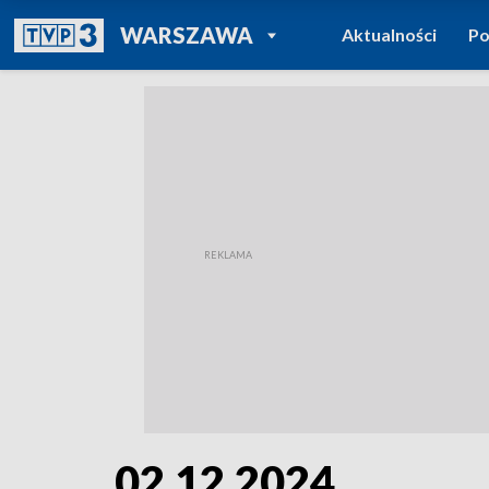
POWRÓT DO
WARSZAWA
Aktualności
Po
TVP REGIONY
02.12.2024