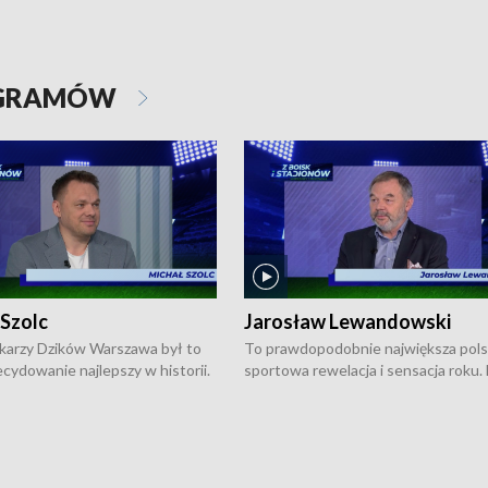
OGRAMÓW
 Szolc
Jarosław Lewandowski
karzy Dzików Warszawa był to
To prawdopodobnie największa pol
cydowanie najlepszy w historii.
sportowa rewelacja i sensacja roku.
pierwszy raz sięgnęli po
Chwalińska podbiła serca całej Pols
rodowe trofeum, wygrywając
kortach imienia Rolanda Garrosa w
ocno Europejską. Potem zaczęli
wielkoszlemowym turnieju French 
ekstraklasę. Po sezonie
przebijała się przez kwalifikacje, wyg
ym zadebiutowali w fazie play-
aż dziewięć pojedynków i dopiero w 