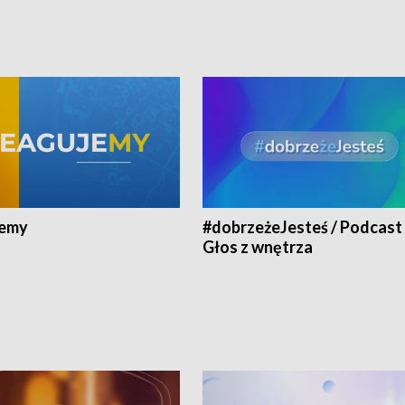
jemy
#dobrzeżeJesteś / Podcast 
Głos z wnętrza