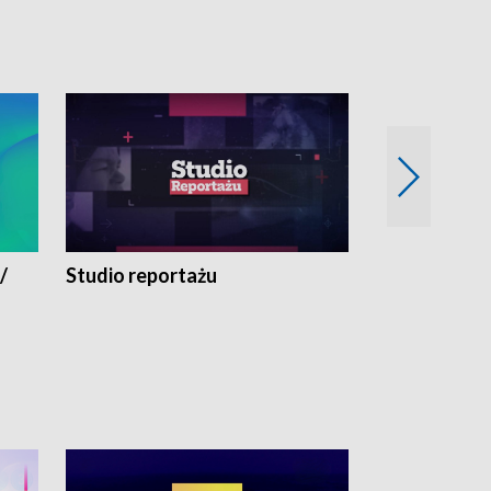
/
Studio reportażu
Eksperyment