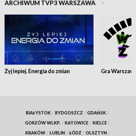
ARCHIWUM TVP3 WARSZAWA
Żyj lepiej. Energia do zmian
Gra Warszaw
BIAŁYSTOK
/
BYDGOSZCZ
/
GDAŃSK
/
GORZÓW WLKP.
/
KATOWICE
/
KIELCE
/
KRAKÓW
/
LUBLIN
/
ŁÓDŹ
/
OLSZTYN
/