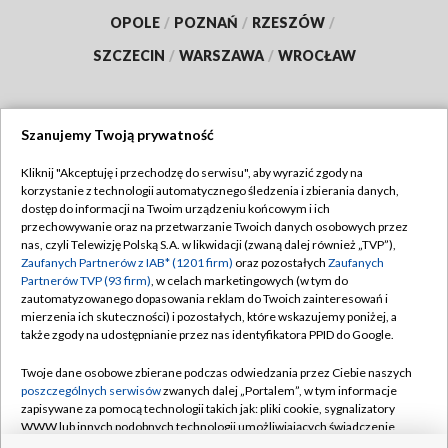
OPOLE
/
POZNAŃ
/
RZESZÓW
/
SZCZECIN
/
WARSZAWA
/
WROCŁAW
Szanujemy Twoją prywatność
Dołącz do nas:
Kliknij "Akceptuję i przechodzę do serwisu", aby wyrazić zgody na
korzystanie z technologii automatycznego śledzenia i zbierania danych,
TVP
dostęp do informacji na Twoim urządzeniu końcowym i ich
Abonament TVP
przechowywanie oraz na przetwarzanie Twoich danych osobowych przez
Regulamin TVP
nas, czyli Telewizję Polską S.A. w likwidacji (zwaną dalej również „TVP”),
Emisja w TVP
Zaufanych Partnerów z IAB* (1201 firm)
oraz pozostałych
Zaufanych
Polityka prywatności
Partnerów TVP (93 firm)
, w celach marketingowych (w tym do
Centrum informacji TVP
Moje zgody
zautomatyzowanego dopasowania reklam do Twoich zainteresowań i
mierzenia ich skuteczności) i pozostałych, które wskazujemy poniżej, a
Naziemna Telewizja Cyfrowa
Pomoc
także zgody na udostępnianie przez nas identyfikatora PPID do Google.
Sklep TVP
Biuro reklamy
Twoje dane osobowe zbierane podczas odwiedzania przez Ciebie naszych
Rada Programowa
poszczególnych serwisów
zwanych dalej „Portalem”, w tym informacje
Kontakt
zapisywane za pomocą technologii takich jak: pliki cookie, sygnalizatory
System NOS
WWW lub innych podobnych technologii umożliwiających świadczenie
dopasowanych i bezpiecznych usług, personalizację treści oraz reklam,