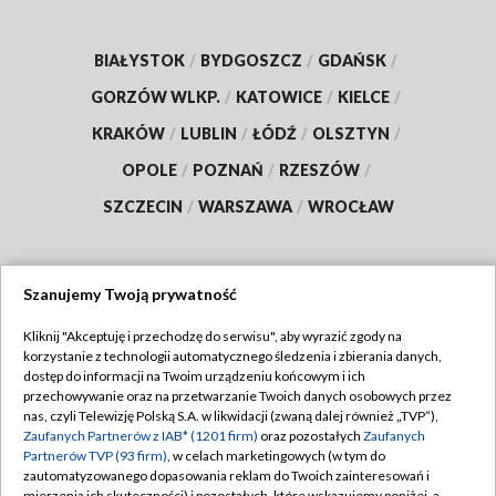
BIAŁYSTOK
/
BYDGOSZCZ
/
GDAŃSK
/
GORZÓW WLKP.
/
KATOWICE
/
KIELCE
/
KRAKÓW
/
LUBLIN
/
ŁÓDŹ
/
OLSZTYN
/
OPOLE
/
POZNAŃ
/
RZESZÓW
/
SZCZECIN
/
WARSZAWA
/
WROCŁAW
Szanujemy Twoją prywatność
Dołącz do nas:
Kliknij "Akceptuję i przechodzę do serwisu", aby wyrazić zgody na
korzystanie z technologii automatycznego śledzenia i zbierania danych,
TVP
dostęp do informacji na Twoim urządzeniu końcowym i ich
Abonament TVP
przechowywanie oraz na przetwarzanie Twoich danych osobowych przez
Regulamin TVP
nas, czyli Telewizję Polską S.A. w likwidacji (zwaną dalej również „TVP”),
Emisja w TVP
Polityka prywatności
Zaufanych Partnerów z IAB* (1201 firm)
oraz pozostałych
Zaufanych
Partnerów TVP (93 firm)
, w celach marketingowych (w tym do
Centrum informacji TVP
Moje zgody
zautomatyzowanego dopasowania reklam do Twoich zainteresowań i
mierzenia ich skuteczności) i pozostałych, które wskazujemy poniżej, a