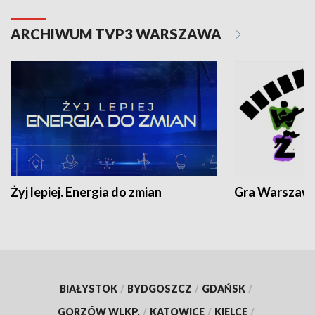
ARCHIWUM TVP3 WARSZAWA
Żyj lepiej. Energia do zmian
Gra Warszaw
BIAŁYSTOK
/
BYDGOSZCZ
/
GDAŃSK
/
GORZÓW WLKP.
/
KATOWICE
/
KIELCE
/