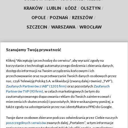
KRAKÓW
/
LUBLIN
/
ŁÓDŹ
/
OLSZTYN
/
OPOLE
/
POZNAŃ
/
RZESZÓW
/
SZCZECIN
/
WARSZAWA
/
WROCŁAW
Szanujemy Twoją prywatność
Dołącz do nas:
Kliknij "Akceptuję i przechodzę do serwisu", aby wyrazić zgody na
korzystanie z technologii automatycznego śledzenia i zbierania danych,
TVP
dostęp do informacji na Twoim urządzeniu końcowym i ich
Abonament TVP
przechowywanie oraz na przetwarzanie Twoich danych osobowych przez
Regulamin TVP
nas, czyli Telewizję Polską S.A. w likwidacji (zwaną dalej również „TVP”),
Emisja w TVP
Zaufanych Partnerów z IAB* (1201 firm)
oraz pozostałych
Zaufanych
Polityka prywatności
Partnerów TVP (93 firm)
, w celach marketingowych (w tym do
Centrum informacji TVP
Moje zgody
zautomatyzowanego dopasowania reklam do Twoich zainteresowań i
mierzenia ich skuteczności) i pozostałych, które wskazujemy poniżej, a
Naziemna Telewizja Cyfrowa
Pomoc
także zgody na udostępnianie przez nas identyfikatora PPID do Google.
Sklep TVP
Biuro reklamy
Twoje dane osobowe zbierane podczas odwiedzania przez Ciebie naszych
Rada Programowa
poszczególnych serwisów
zwanych dalej „Portalem”, w tym informacje
Kontakt
zapisywane za pomocą technologii takich jak: pliki cookie, sygnalizatory