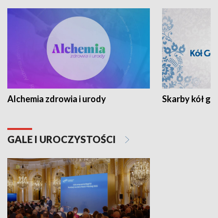
Alchemia zdrowia i urody
Skarby kół go
GALE I UROCZYSTOŚCI