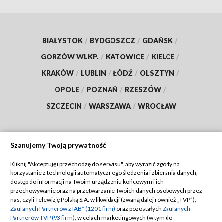
BIAŁYSTOK
/
BYDGOSZCZ
/
GDAŃSK
/
GORZÓW WLKP.
/
KATOWICE
/
KIELCE
/
KRAKÓW
/
LUBLIN
/
ŁÓDŹ
/
OLSZTYN
/
OPOLE
/
POZNAŃ
/
RZESZÓW
/
SZCZECIN
/
WARSZAWA
/
WROCŁAW
Szanujemy Twoją prywatność
Dołącz do nas:
Kliknij "Akceptuję i przechodzę do serwisu", aby wyrazić zgody na
korzystanie z technologii automatycznego śledzenia i zbierania danych,
TVP
dostęp do informacji na Twoim urządzeniu końcowym i ich
Abonament TVP
przechowywanie oraz na przetwarzanie Twoich danych osobowych przez
Regulamin TVP
nas, czyli Telewizję Polską S.A. w likwidacji (zwaną dalej również „TVP”),
Emisja w TVP
Zaufanych Partnerów z IAB* (1201 firm)
oraz pozostałych
Zaufanych
Polityka prywatności
Partnerów TVP (93 firm)
, w celach marketingowych (w tym do