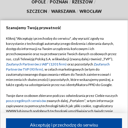
OPOLE
/
POZNAŃ
/
RZESZÓW
/
SZCZECIN
/
WARSZAWA
/
WROCŁAW
Szanujemy Twoją prywatność
Kliknij "Akceptuję i przechodzę do serwisu", aby wyrazić zgody na
Dołącz do nas:
korzystanie z technologii automatycznego śledzenia i zbierania danych,
dostęp do informacji na Twoim urządzeniu końcowym i ich
TVP
przechowywanie oraz na przetwarzanie Twoich danych osobowych przez
nas, czyli Telewizję Polską S.A. w likwidacji (zwaną dalej również „TVP”),
Abonament TVP
Regulamin TVP
Zaufanych Partnerów z IAB* (1201 firm)
oraz pozostałych
Zaufanych
Emisja w TVP
Partnerów TVP (93 firm)
, w celach marketingowych (w tym do
Polityka prywatności
zautomatyzowanego dopasowania reklam do Twoich zainteresowań i
Centrum informacji TVP
mierzenia ich skuteczności) i pozostałych, które wskazujemy poniżej, a
Moje zgody
także zgody na udostępnianie przez nas identyfikatora PPID do Google.
Naziemna Telewizja Cyfrowa
Pomoc
Twoje dane osobowe zbierane podczas odwiedzania przez Ciebie naszych
Sklep TVP
Biuro reklamy
poszczególnych serwisów
zwanych dalej „Portalem”, w tym informacje
Rada Programowa
zapisywane za pomocą technologii takich jak: pliki cookie, sygnalizatory
Kontakt
WWW lub innych podobnych technologii umożliwiających świadczenie
System NOS
dopasowanych i bezpiecznych usług, personalizację treści oraz reklam,
udostępnianie funkcji mediów społecznościowych oraz analizowanie
Informacje o nadawcy
Akceptuję i przechodzę do serwisu
Kanały
ruchu w Internecie.