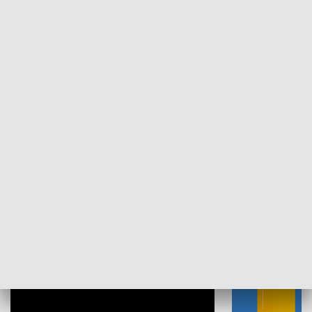
SPORT
Plebiscyt Najlepsi Sportowcy
Wiadomości 
Warszawy 2025
SPOŁECZEŃSTWO