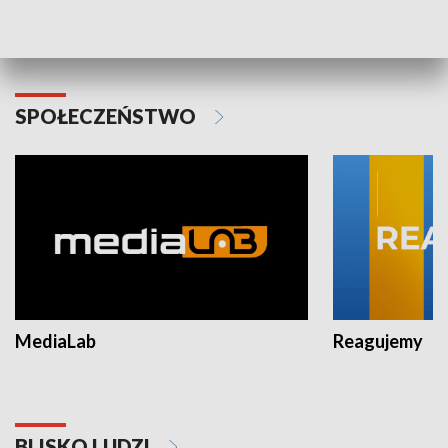
Plebiscyt Najlepsi Sportowcy
Wiadomości 
Warszawy 2025
SPOŁECZEŃSTWO
MediaLab
Reagujemy
BLISKO LUDZI