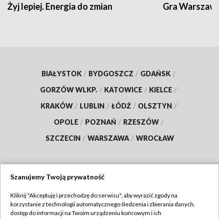
Żyj lepiej. Energia do zmian
Gra Warszaw
BIAŁYSTOK
/
BYDGOSZCZ
/
GDAŃSK
/
GORZÓW WLKP.
/
KATOWICE
/
KIELCE
/
KRAKÓW
/
LUBLIN
/
ŁÓDŹ
/
OLSZTYN
/
OPOLE
/
POZNAŃ
/
RZESZÓW
/
SZCZECIN
/
WARSZAWA
/
WROCŁAW
Szanujemy Twoją prywatność
Dołącz do nas:
Kliknij "Akceptuję i przechodzę do serwisu", aby wyrazić zgody na
korzystanie z technologii automatycznego śledzenia i zbierania danych,
TVP
dostęp do informacji na Twoim urządzeniu końcowym i ich