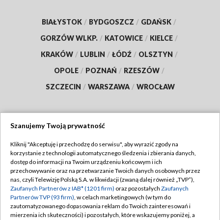
BIAŁYSTOK
/
BYDGOSZCZ
/
GDAŃSK
/
GORZÓW WLKP.
/
KATOWICE
/
KIELCE
/
KRAKÓW
/
LUBLIN
/
ŁÓDŹ
/
OLSZTYN
/
OPOLE
/
POZNAŃ
/
RZESZÓW
/
SZCZECIN
/
WARSZAWA
/
WROCŁAW
Szanujemy Twoją prywatność
Dołącz do nas:
Kliknij "Akceptuję i przechodzę do serwisu", aby wyrazić zgody na
korzystanie z technologii automatycznego śledzenia i zbierania danych,
TVP
dostęp do informacji na Twoim urządzeniu końcowym i ich
Abonament TVP
przechowywanie oraz na przetwarzanie Twoich danych osobowych przez
Regulamin TVP
nas, czyli Telewizję Polską S.A. w likwidacji (zwaną dalej również „TVP”),
Emisja w TVP
Polityka prywatności
Zaufanych Partnerów z IAB* (1201 firm)
oraz pozostałych
Zaufanych
Partnerów TVP (93 firm)
, w celach marketingowych (w tym do
Centrum informacji TVP
Moje zgody
zautomatyzowanego dopasowania reklam do Twoich zainteresowań i
mierzenia ich skuteczności) i pozostałych, które wskazujemy poniżej, a
Naziemna Telewizja Cyfrowa