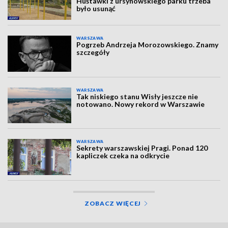
Huśtawki z ursynowskiego parku trzeba
było usunąć
WARSZAWA
Pogrzeb Andrzeja Morozowskiego. Znamy
szczegóły
WARSZAWA
Tak niskiego stanu Wisły jeszcze nie
notowano. Nowy rekord w Warszawie
WARSZAWA
Sekrety warszawskiej Pragi. Ponad 120
kapliczek czeka na odkrycie
ZOBACZ WIĘCEJ