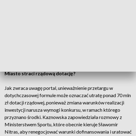
który wyłoni pracownię odpowiedzialną za opracowanie
szczegółowego projektu. Dopiero po uzyskaniu pozwolenia
na budowę zostanie ogłoszony przetarg na realizację prac
budowlanych. Kaznowska podkreśla, że takie rozwiązanie
powinno obniżyć koszty.
"Zmiana formuły inwestycji oznacza jej odsunięcie w czasie,
ale ostatecznie pozwoli zaoszczędzić środki publiczne" –
podała Wyborcza cytując wiceprezydentkę miasta.
Miasto straci rządową dotację?
Jak zwraca uwagę portal, unieważnienie przetargu w
dotychczasowej formule może oznaczać utratę ponad 70 mln
zł dotacji rządowej, ponieważ zmiana warunków realizacji
inwestycji narusza wymogi konkursu, w ramach którego
przyznano środki. Kaznowska zapowiedziała rozmowy z
Ministerstwem Sportu, które obecnie kieruje Sławomir
Nitras, aby renegocjować warunki dofinansowania i uratować