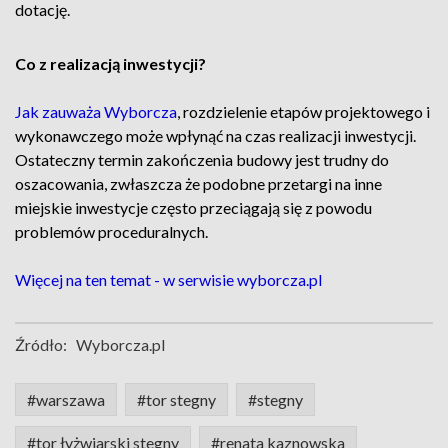
dotację.
Co z realizacją inwestycji?
Jak zauważa Wyborcza
, rozdzielenie etapów projektowego i
wykonawczego może wpłynąć na czas realizacji inwestycji.
Ostateczny termin zakończenia budowy jest trudny do
oszacowania, zwłaszcza że podobne przetargi na inne
miejskie inwestycje często przeciągają się z powodu
problemów proceduralnych.
Więcej na ten temat - w serwisie wyborcza.pl
Źródło:
Wyborcza.pl
#warszawa
#tor stegny
#stegny
#tor łyżwiarski stegny
#renata kaznowska