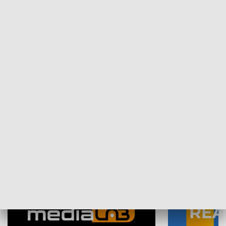
Plebiscyt Najlepsi Sportowcy
Wiadomości 
Warszawy 2025
SPOŁECZEŃSTWO