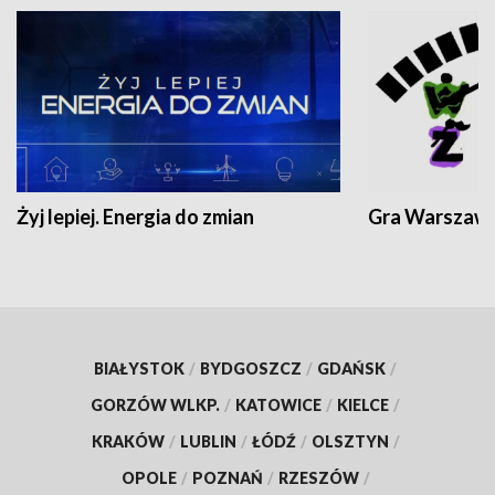
Żyj lepiej. Energia do zmian
Gra Warszaw
BIAŁYSTOK
/
BYDGOSZCZ
/
GDAŃSK
/
GORZÓW WLKP.
/
KATOWICE
/
KIELCE
/
KRAKÓW
/
LUBLIN
/
ŁÓDŹ
/
OLSZTYN
/
OPOLE
/
POZNAŃ
/
RZESZÓW
/