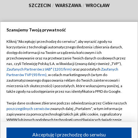
SZCZECIN
/
WARSZAWA
/
WROCŁAW
Szanujemy Twoją prywatność
Dołącz do nas:
Kliknij "Akceptuję i przechodzę do serwisu", aby wyrazić zgody na
korzystanie z technologii automatycznego śledzenia i zbierania danych,
TVP
dostęp do informacji na Twoim urządzeniu końcowym i ich
Abonament TVP
przechowywanie oraz na przetwarzanie Twoich danych osobowych przez
Regulamin TVP
nas, czyli Telewizję Polską S.A. w likwidacji (zwaną dalej również „TVP”),
Emisja w TVP
Zaufanych Partnerów z IAB* (1201 firm)
oraz pozostałych
Zaufanych
Polityka prywatności
Partnerów TVP (93 firm)
, w celach marketingowych (w tym do
Centrum informacji TVP
Moje zgody
zautomatyzowanego dopasowania reklam do Twoich zainteresowań i
mierzenia ich skuteczności) i pozostałych, które wskazujemy poniżej, a
Naziemna Telewizja Cyfrowa
Pomoc
także zgody na udostępnianie przez nas identyfikatora PPID do Google.
Sklep TVP
Biuro reklamy
Twoje dane osobowe zbierane podczas odwiedzania przez Ciebie naszych
Rada Programowa
poszczególnych serwisów
zwanych dalej „Portalem”, w tym informacje
Kontakt
zapisywane za pomocą technologii takich jak: pliki cookie, sygnalizatory
System NOS
WWW lub innych podobnych technologii umożliwiających świadczenie
dopasowanych i bezpiecznych usług, personalizację treści oraz reklam,
Informacje o nadawcy
Kanały
udostępnianie funkcji mediów społecznościowych oraz analizowanie
Akceptuję i przechodzę do serwisu
ruchu w Internecie.
Program dla prasy