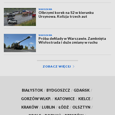
WARSZAWA
Olbrzymi korek na S2 w kierunku
Ursynowa. Kolizja trzech aut
WARSZAWA
Próba defilady w Warszawie. Zamknięta
Wisłostrada i duże zmiany w ruchu
ZOBACZ WIĘCEJ
BIAŁYSTOK
/
BYDGOSZCZ
/
GDAŃSK
/
GORZÓW WLKP.
/
KATOWICE
/
KIELCE
/
KRAKÓW
/
LUBLIN
/
ŁÓDŹ
/
OLSZTYN
/