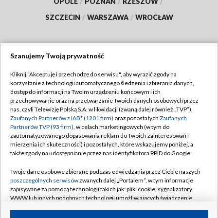
OPOLE
/
POZNAŃ
/
RZESZÓW
/
SZCZECIN
/
WARSZAWA
/
WROCŁAW
Szanujemy Twoją prywatność
Dołącz do nas:
Kliknij "Akceptuję i przechodzę do serwisu", aby wyrazić zgody na
korzystanie z technologii automatycznego śledzenia i zbierania danych,
TVP
dostęp do informacji na Twoim urządzeniu końcowym i ich
Abonament TVP
przechowywanie oraz na przetwarzanie Twoich danych osobowych przez
Regulamin TVP
nas, czyli Telewizję Polską S.A. w likwidacji (zwaną dalej również „TVP”),
Emisja w TVP
Polityka prywatności
Zaufanych Partnerów z IAB* (1201 firm)
oraz pozostałych
Zaufanych
Partnerów TVP (93 firm)
, w celach marketingowych (w tym do
Centrum informacji TVP
Moje zgody
zautomatyzowanego dopasowania reklam do Twoich zainteresowań i
mierzenia ich skuteczności) i pozostałych, które wskazujemy poniżej, a
Naziemna Telewizja Cyfrowa
Pomoc
także zgody na udostępnianie przez nas identyfikatora PPID do Google.
Sklep TVP
Biuro reklamy
Twoje dane osobowe zbierane podczas odwiedzania przez Ciebie naszych
Rada Programowa
Kontakt
poszczególnych serwisów
zwanych dalej „Portalem”, w tym informacje
zapisywane za pomocą technologii takich jak: pliki cookie, sygnalizatory
System NOS
WWW lub innych podobnych technologii umożliwiających świadczenie
dopasowanych i bezpiecznych usług, personalizację treści oraz reklam,
Informacje o nadawcy
Kanały
udostępnianie funkcji mediów społecznościowych oraz analizowanie