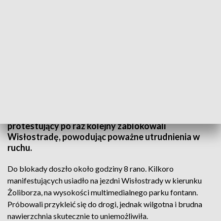
Policja usunęła protestujących z Wisłostrady / fot. TVP3 Warszawa
W poniedziałkowy poranek, w porannym szczycie,
protestujący po raz kolejny zablokowali
Wisłostradę, powodując poważne utrudnienia w
ruchu.
Do blokady doszło około godziny 8 rano. Kilkoro
manifestujących usiadło na jezdni Wisłostrady w kierunku
Żoliborza, na wysokości multimedialnego parku fontann.
Próbowali przykleić się do drogi, jednak wilgotna i brudna
nawierzchnia skutecznie to uniemożliwiła.