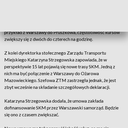
tego nie da się dołożyć dodatkowych kursów pociągów SKM.
Remont jest w gestii PKP Polskich Linii Kolejowych.
Prezydent zapowiedział, że na niektórych trasach, na
przykład z Warszawy do Pruszkowa, częstotliwość kursów
zwiększy się z dwóch do czterech na godzinę.
Z kolei dyrektorka stołecznego Zarządu Transportu
Miejskiego Katarzyna Strzegowska zapowiada, że w
perspektywie 15 lat pojawią się nowe trasy SKM. Jedną z
nich ma być połączenie z Warszawy do Ożarowa
Mazowieckiego. Szefowa ZTM zastrzegła jednak, że jest
zbyt wcześnie na składanie szczegółowych deklaracji.
Katarzyna Strzegowska dodała, że umowa zakłada
dofinansowanie SKM przez Warszawski samorząd. Będzie
się ono z czasem zwiększać.