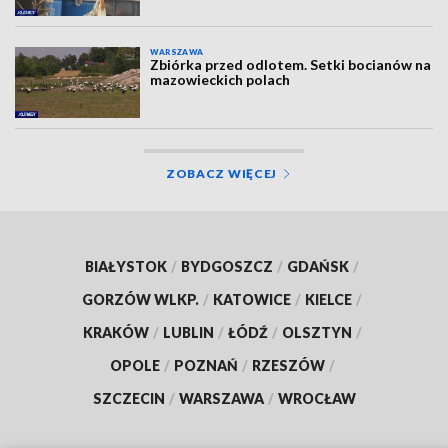
WARSZAWA
Zbiórka przed odlotem. Setki bocianów na
mazowieckich polach
ZOBACZ WIĘCEJ
BIAŁYSTOK
/
BYDGOSZCZ
/
GDAŃSK
/
GORZÓW WLKP.
/
KATOWICE
/
KIELCE
/
KRAKÓW
/
LUBLIN
/
ŁÓDŹ
/
OLSZTYN
/
OPOLE
/
POZNAŃ
/
RZESZÓW
/
SZCZECIN
/
WARSZAWA
/
WROCŁAW