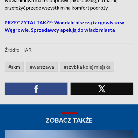
Nowa umowa ma też poprawić jakość usług, co ma się
przełożyć przede wszystkim na komfort podróży.
PRZECZYTAJ TAKŻE: Wandale niszczą targowisko w
Węgrowie. Sprzedawcy apelują do władz miasta
Źródło:
IAR
#skm
#warszawa
#szybka kolej miejska
ZOBACZ TAKŻE