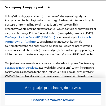
Szanujemy Twoją prywatność
Dołącz do nas:
Kliknij "Akceptuję i przechodzę do serwisu", aby wyrazić zgody na
korzystanie z technologii automatycznego śledzenia i zbierania danych,
TVP
dostęp do informacji na Twoim urządzeniu końcowym i ich
Abonament TVP
przechowywanie oraz na przetwarzanie Twoich danych osobowych przez
Regulamin TVP
nas, czyli Telewizję Polską S.A. w likwidacji (zwaną dalej również „TVP”),
Emisja w TVP
Polityka prywatności
Zaufanych Partnerów z IAB* (1201 firm)
oraz pozostałych
Zaufanych
Partnerów TVP (93 firm)
, w celach marketingowych (w tym do
Centrum informacji TVP
Moje zgody
zautomatyzowanego dopasowania reklam do Twoich zainteresowań i
mierzenia ich skuteczności) i pozostałych, które wskazujemy poniżej, a
Naziemna Telewizja Cyfrowa
Pomoc
także zgody na udostępnianie przez nas identyfikatora PPID do Google.
Sklep TVP
Biuro reklamy
Twoje dane osobowe zbierane podczas odwiedzania przez Ciebie naszych
Rada Programowa
Kontakt
poszczególnych serwisów
zwanych dalej „Portalem”, w tym informacje
zapisywane za pomocą technologii takich jak: pliki cookie, sygnalizatory
System NOS
WWW lub innych podobnych technologii umożliwiających świadczenie
dopasowanych i bezpiecznych usług, personalizację treści oraz reklam,
Informacje o nadawcy
Kanały
udostępnianie funkcji mediów społecznościowych oraz analizowanie
Akceptuję i przechodzę do serwisu
ruchu w Internecie.
Program dla prasy
©2026 Telewizja Polska S.A. w likwidacji
Biuro Reklamy
Twoje dane osobowe zbierane podczas odwiedzania przez Ciebie
Ustawienia zaawansowane
poszczególnych serwisów
na Portalu, takie jak adresy IP, identyfikatory
Ogłoszenie przetargowe