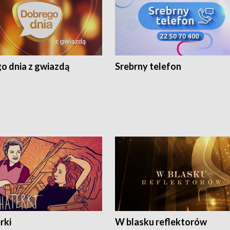
o dnia z gwiazdą
Srebrny telefon
rki
W blasku reflektorów