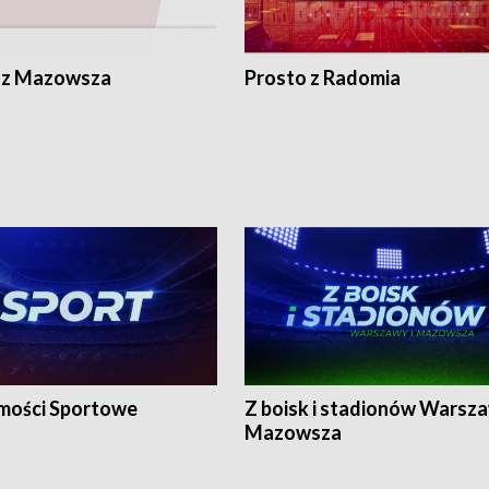
 z Mazowsza
Prosto z Radomia
ości Sportowe
Z boisk i stadionów Warsza
Mazowsza