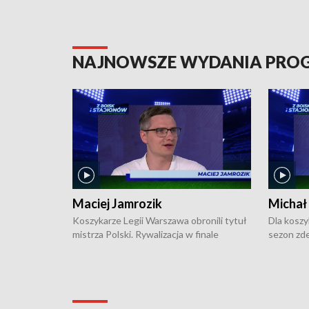
NAJNOWSZE WYDANIA PR
Maciej Jamrozik
Michał
Koszykarze Legii Warszawa obronili tytuł
Dla koszy
mistrza Polski. Rywalizacja w finale
sezon zde
ekstraklasy toczyła się do czterech
Najpierw 
zwycięstw i dopiero ostatni, siódmy mecz
międzyna
okazał się decydujący. W hali przy
Ligę Półn
Obrońców Tobruku na Bemowie
podbijać 
podopieczni estońskiego trenera Heiko
zasadnicz