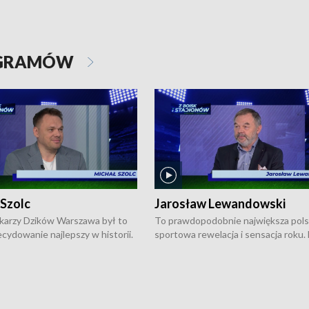
OGRAMÓW
 Szolc
Jarosław Lewandowski
karzy Dzików Warszawa był to
To prawdopodobnie największa pol
cydowanie najlepszy w historii.
sportowa rewelacja i sensacja roku.
pierwszy raz sięgnęli po
Chwalińska podbiła serca całej Pols
rodowe trofeum, wygrywając
kortach imienia Rolanda Garrosa w
ocno Europejską. Potem zaczęli
wielkoszlemowym turnieju French 
ekstraklasę. Po sezonie
przebijała się przez kwalifikacje, wyg
ym zadebiutowali w fazie play-
aż dziewięć pojedynków i dopiero w 