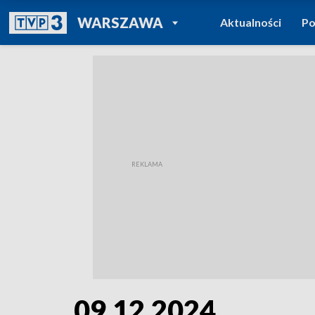
POWRÓT DO
WARSZAWA
Aktualności
Po
TVP REGIONY
09.12.2024