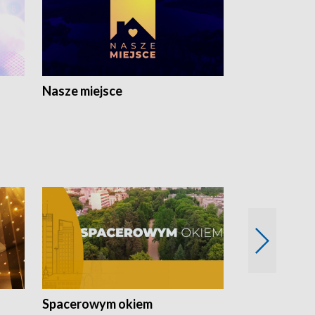
Nasze miejsce
Spacerowym okiem
Filmowe spo