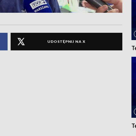
UDOSTĘPNIJ NA X
T
T