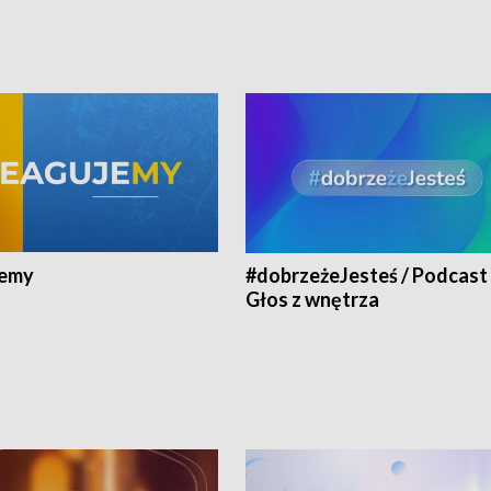
jemy
#dobrzeżeJesteś / Podcast 
Głos z wnętrza