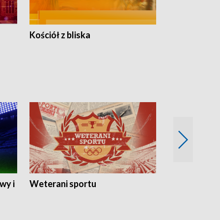
Kościół z bliska
wy i
Weterani sportu
Najlepsi Sp
2024