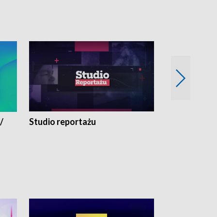
/
Studio reportażu
Eksperyment