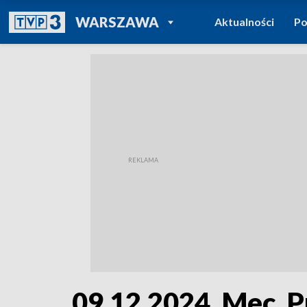
POWRÓT DO
WARSZAWA
Aktualności
Po
TVP REGIONY
09.12.2024. Mec. P