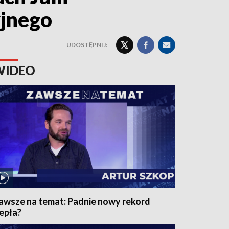
yjnego
UDOSTĘPNIJ:
WIDEO
awsze na temat: Padnie nowy rekord
iepła?