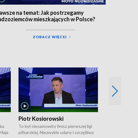
awsze na temat: Jak postrzegamy
udzoziemców mieszkających w Polsce?
ZOBACZ WIĘCEJ
Piotr Kosiorowski
Tomasz Mat
ska
To był niesamowity finisz pierwszej ligi
Robert Lewandow
 Maja
piłkarskiej. Niezwykle udany i szczęśliwy
przygodę z Barc