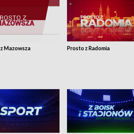
 z Mazowsza
Prosto z Radomia