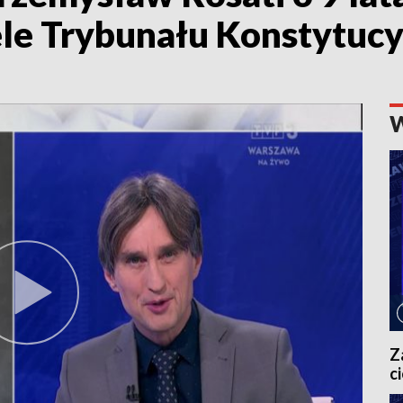
ele Trybunału Konstytuc
Z
c