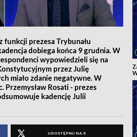
z funkcji prezesa Trybunału
 kadencja dobiega końca 9 grudnia. W
respondenci wypowiedzieli się na
Z
onstytucyjnym przez Julię
W
ych miało zdanie negatywne. W
. Przemysław Rosati - prezes
dsumowuje kadencję Julii
UDOSTĘPNIJ NA X