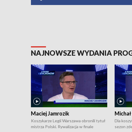
NAJNOWSZE WYDANIA PR
Maciej Jamrozik
Michał
Koszykarze Legii Warszawa obronili tytuł
Dla koszy
mistrza Polski. Rywalizacja w finale
sezon zde