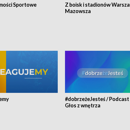
ości Sportowe
Z boisk i stadionów Warsza
Mazowsza
jemy
#dobrzeżeJesteś / Podcast 
Głos z wnętrza