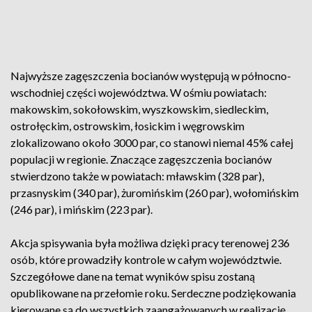
Najwyższe zagęszczenia bocianów występują w północno-
wschodniej części województwa. W ośmiu powiatach:
makowskim, sokołowskim, wyszkowskim, siedleckim,
ostrołęckim, ostrowskim, łosickim i węgrowskim
zlokalizowano około 3000 par, co stanowi niemal 45% całej
populacji w regionie. Znaczące zagęszczenia bocianów
stwierdzono także w powiatach: mławskim (328 par),
przasnyskim (340 par), żuromińskim (260 par), wołomińskim
(246 par), i mińskim (223 par).
Akcja spisywania była możliwa dzięki pracy terenowej 236
osób, które prowadziły kontrole w całym województwie.
Szczegółowe dane na temat wyników spisu zostaną
opublikowane na przełomie roku. Serdeczne podziękowania
kierowane są do wszystkich zaangażowanych w realizację