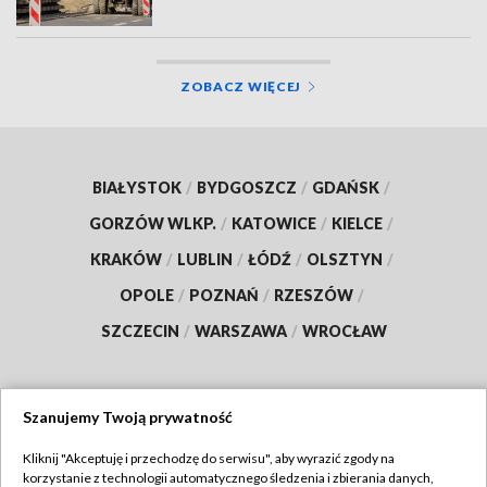
ZOBACZ WIĘCEJ
BIAŁYSTOK
/
BYDGOSZCZ
/
GDAŃSK
/
GORZÓW WLKP.
/
KATOWICE
/
KIELCE
/
KRAKÓW
/
LUBLIN
/
ŁÓDŹ
/
OLSZTYN
/
OPOLE
/
POZNAŃ
/
RZESZÓW
/
SZCZECIN
/
WARSZAWA
/
WROCŁAW
Szanujemy Twoją prywatność
Dołącz do nas:
Kliknij "Akceptuję i przechodzę do serwisu", aby wyrazić zgody na
korzystanie z technologii automatycznego śledzenia i zbierania danych,
TVP