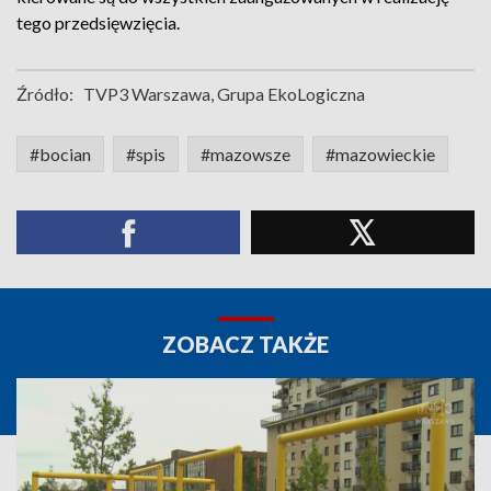
tego przedsięwzięcia.
Źródło:
TVP3 Warszawa, Grupa EkoLogiczna
#bocian
#spis
#mazowsze
#mazowieckie
ZOBACZ TAKŻE