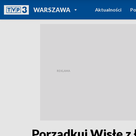
POWRÓT DO
WARSZAWA
Aktualności
Po
TVP REGIONY
Porządkuj Wisłę z ł