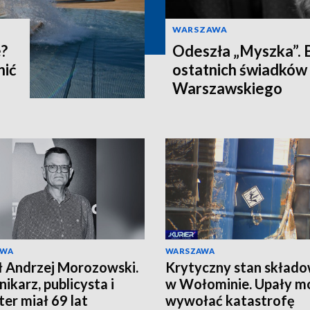
WARSZAWA
e?
Odeszła „Myszka”. B
nić
ostatnich świadków
Warszawskiego
AWA
WARSZAWA
 Andrzej Morozowski.
Krytyczny stan składo
nikarz, publicysta i
w Wołominie. Upały m
ter miał 69 lat
wywołać katastrofę