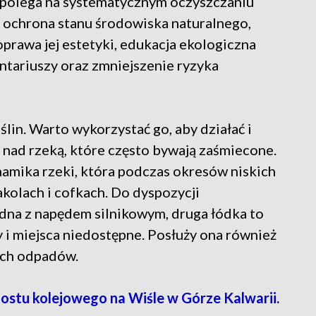
 polega na systematycznym oczyszczaniu
t ochrona stanu środowiska naturalnego,
prawa jej estetyki, edukacja ekologiczna
tariuszy oraz zmniejszenie ryzyka
ślin. Warto wykorzystać go, aby działać i
 nad rzeką, które często bywają zaśmiecone.
namika rzeki, która podczas okresów niskich
kolach i cofkach. Do dyspozycji
edna z napędem silnikowym, druga łódka to
y i miejsca niedostępne. Posłuży ona również
ych odpadów.
stu kolejowego na Wiśle w Górze Kalwarii.