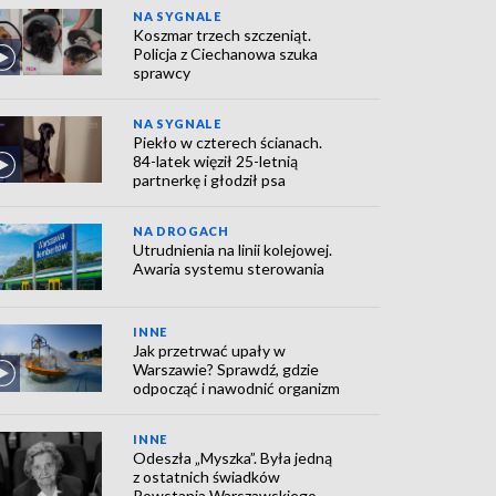
NA SYGNALE
Koszmar trzech szczeniąt.
Policja z Ciechanowa szuka
sprawcy
NA SYGNALE
Piekło w czterech ścianach.
84-latek więził 25-letnią
partnerkę i głodził psa
NA DROGACH
Utrudnienia na linii kolejowej.
Awaria systemu sterowania
INNE
Jak przetrwać upały w
Warszawie? Sprawdź, gdzie
odpocząć i nawodnić organizm
INNE
Odeszła „Myszka”. Była jedną
z ostatnich świadków
Powstania Warszawskiego