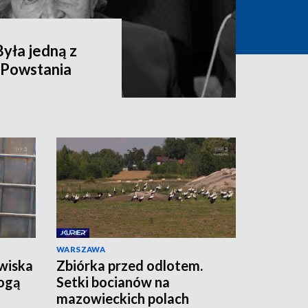
yła jedną z
 Powstania
WARSZAWA
wiska
Zbiórka przed odlotem.
ogą
Setki bocianów na
mazowieckich polach