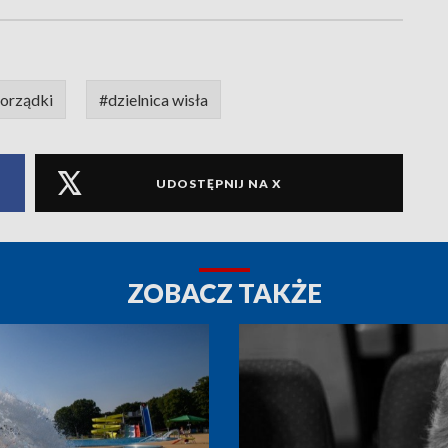
orządki
#dzielnica wisła
UDOSTĘPNIJ NA X
ZOBACZ TAKŻE