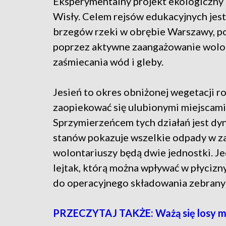
Eksperymentalny projekt ekologiczny
Wisły. Celem rejsów edukacyjnych jes
brzegów rzeki w obrębie Warszawy, po
poprzez aktywne zaangażowanie wolon
zaśmiecania wód i gleby.
Jesień to okres obniżonej wegetacji ro
zaopiekować się ulubionymi miejscami
Sprzymierzeńcem tych działań jest dy
stanów pokazuje wszelkie odpady w za
wolontariuszy będą dwie jednostki. J
lejtak, którą można wpływać w płycizn
do operacyjnego składowania zebran
PRZECZYTAJ TAKŻE: Ważą się losy mo