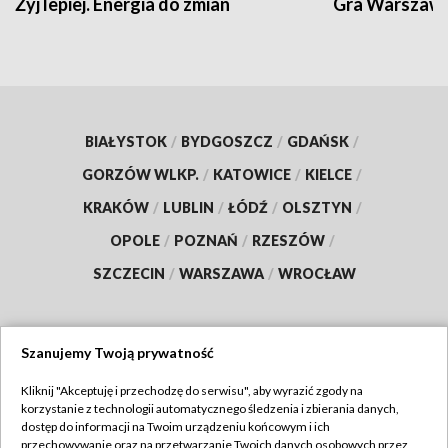
Żyj lepiej. Energia do zmian
Gra Warszaw
BIAŁYSTOK
/
BYDGOSZCZ
/
GDAŃSK
/
GORZÓW WLKP.
/
KATOWICE
/
KIELCE
/
KRAKÓW
/
LUBLIN
/
ŁÓDŹ
/
OLSZTYN
/
OPOLE
/
POZNAŃ
/
RZESZÓW
/
SZCZECIN
/
WARSZAWA
/
WROCŁAW
Szanujemy Twoją prywatność
Dołącz do nas:
Kliknij "Akceptuję i przechodzę do serwisu", aby wyrazić zgody na
korzystanie z technologii automatycznego śledzenia i zbierania danych,
TVP
dostęp do informacji na Twoim urządzeniu końcowym i ich
Abonament TVP
przechowywanie oraz na przetwarzanie Twoich danych osobowych przez