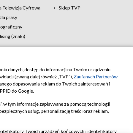
 Telewizja Cyfrowa
Sklep TVP
la prasy
tograficzny
sing (znaki)
klamy
Kontakt
rania danych, dostęp do informacji na Twoim urządzeniu
idacji (zwaną dalej również „TVP”),
Zaufanych Partnerów
anego dopasowania reklam do Twoich zainteresowań i
a PPID do Google.
”, w tym informacje zapisywane za pomocą technologii
zpiecznych usług, personalizację treści oraz reklam,
identyfikatory Twoich urządzeń końcowych i identyfikatory