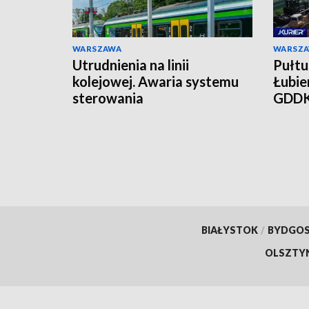
WARSZAWA
WARSZ
Utrudnienia na linii
Pułtu
kolejowej. Awaria systemu
Łubie
sterowania
GDDK
mies
BIAŁYSTOK
/
BYDGO
OLSZTY