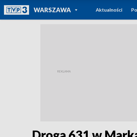
POWRÓT DO
WARSZAWA
Aktualności
Po
TVP REGIONY
Droga 631 w Marka