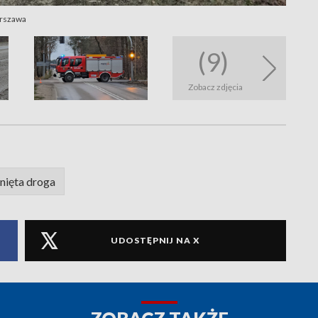
arszawa
(9)
Zobacz zdjęcia
ięta droga
UDOSTĘPNIJ NA X