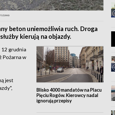
arszawa
ny beton uniemożliwia ruch. Droga
służby kierują na objazdy.
a 12 grudnia
ż Pożarna w
ą jest
azdy”,
Blisko 4000 mandatów na Placu
Pięciu Rogów. Kierowcy nadal
ignorują przepisy