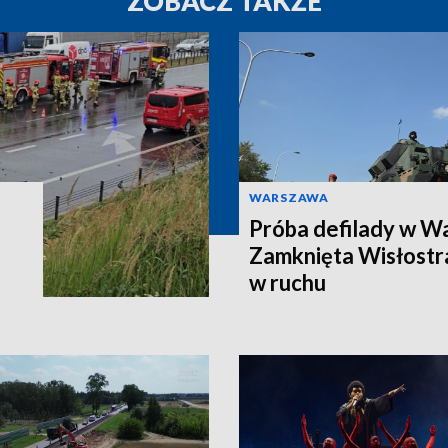
ZOBACZ TAKŻE
WARSZAWA
Próba defilady w W
Zamknięta Wisłostra
w ruchu