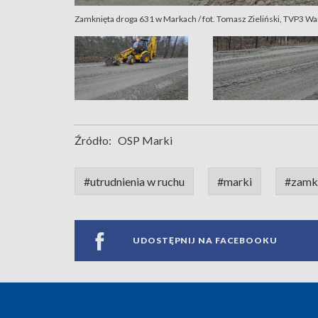
Zamknięta droga 631 w Markach / fot. Tomasz Zieliński, TVP3 W
Źródło:
OSP Marki
#utrudnienia w ruchu
#marki
#zamkn
UDOSTĘPNIJ NA FACEBOOKU