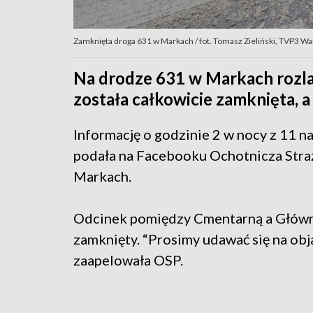
Zamknięta droga 631 w Markach / fot. Tomasz Zieliński, TVP3 W
Na drodze 631 w Markach rozla
została całkowicie zamknięta, a 
Informację o godzinie 2 w nocy z 11 n
podała na Facebooku Ochotnicza Stra
Markach.
Odcinek pomiędzy Cmentarną a Główn
zamknięty. “Prosimy udawać się na obj
zaapelowała OSP.