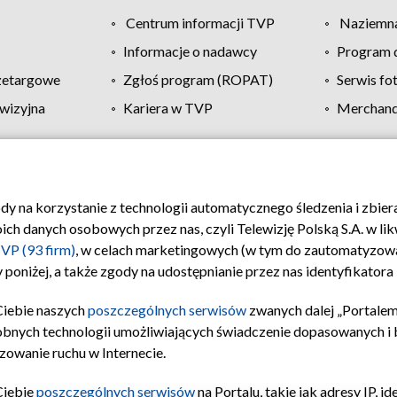
Centrum informacji TVP
Naziemna
Informacje o nadawcy
Program d
zetargowe
Zgłoś program (ROPAT)
Serwis fo
wizyjna
Kariera w TVP
Merchandi
Polityka prywatności
Moje zgody
Pomoc
Biuro re
ody na korzystanie z technologii automatycznego śledzenia i zbie
 danych osobowych przez nas, czyli Telewizję Polską S.A. w likw
VP (93 firm)
, w celach marketingowych (w tym do zautomatyzow
 poniżej, a także zgody na udostępnianie przez nas identyfikator
Ciebie naszych
poszczególnych serwisów
zwanych dalej „Portalem
obnych technologii umożliwiających świadczenie dopasowanych i be
zowanie ruchu w Internecie.
Ciebie
poszczególnych serwisów
na Portalu, takie jak adresy IP, 