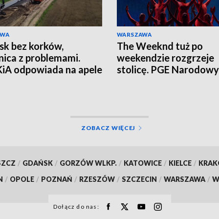
AWA
WARSZAWA
sk bez korków,
The Weeknd tuż po
nica z problemami.
weekendzie rozgrzeje
iA odpowiada na apele
stolicę. PGE Narodowy
zkańców
czekają tłumy
ZOBACZ WIĘCEJ
SZCZ
/
GDAŃSK
/
GORZÓW WLKP.
/
KATOWICE
/
KIELCE
/
KRA
N
/
OPOLE
/
POZNAŃ
/
RZESZÓW
/
SZCZECIN
/
WARSZAWA
/
W
Dołącz do nas: