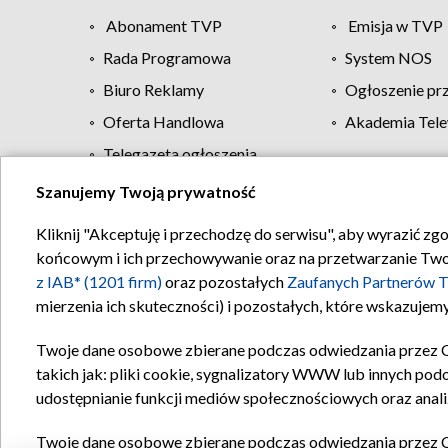
Abonament TVP
Emisja w TVP
Rada Programowa
System NOS
Biuro Reklamy
Ogłoszenie pr
Oferta Handlowa
Akademia Tele
Telegazeta ogłoszenia
Szanujemy Twoją prywatność
Regulamin TVP
Kliknij "Akceptuję i przechodzę do serwisu", aby wyrazić zg
końcowym i ich przechowywanie oraz na przetwarzanie Twoich
z IAB* (1201 firm)
oraz pozostałych
Zaufanych Partnerów T
mierzenia ich skuteczności) i pozostałych, które wskazujemy
Twoje dane osobowe zbierane podczas odwiedzania przez 
takich jak: pliki cookie, sygnalizatory WWW lub innych pod
udostępnianie funkcji mediów społecznościowych oraz anali
Twoje dane osobowe zbierane podczas odwiedzania przez 