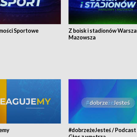
ości Sportowe
Z boisk i stadionów Warsza
Mazowsza
jemy
#dobrzeżeJesteś / Podcast 
Głos z wnętrza