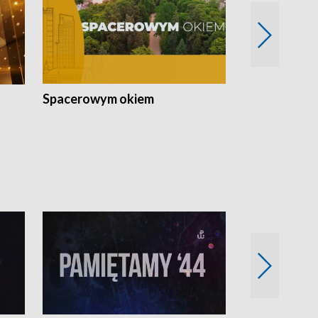
Spacerowym okiem
Filmowe spo