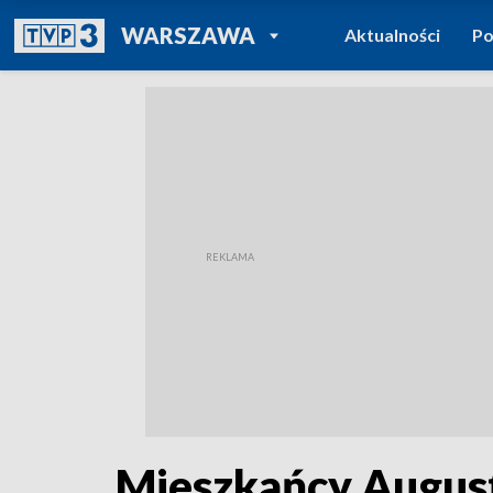
POWRÓT DO
WARSZAWA
Aktualności
Po
TVP REGIONY
Mieszkańcy August