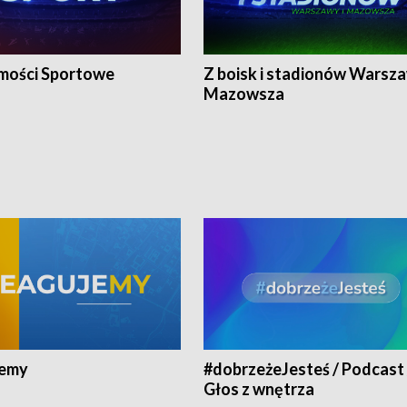
ości Sportowe
Z boisk i stadionów Warsza
Mazowsza
jemy
#dobrzeżeJesteś / Podcast 
Głos z wnętrza