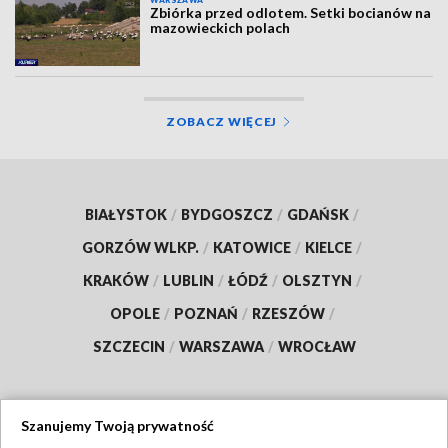
WARSZAWA
Zbiórka przed odlotem. Setki bocianów na
mazowieckich polach
ZOBACZ WIĘCEJ
BIAŁYSTOK
/
BYDGOSZCZ
/
GDAŃSK
/
GORZÓW WLKP.
/
KATOWICE
/
KIELCE
/
KRAKÓW
/
LUBLIN
/
ŁÓDŹ
/
OLSZTYN
/
OPOLE
/
POZNAŃ
/
RZESZÓW
/
SZCZECIN
/
WARSZAWA
/
WROCŁAW
Szanujemy Twoją prywatność
Dołącz do nas: