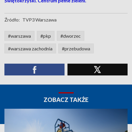
Świętokrzyski. Centrum pełne zieleni.
Źródło:
TVP3 Warszawa
#warszawa
#pkp
#dworzec
#warszawa zachodnia
#przebudowa
ZOBACZ TAKŻE