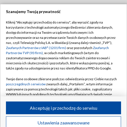
Szanujemy Twoją prywatność
Dołącz do nas:
Kliknij "Akceptuję i przechodzę do serwisu", aby wyrazić zgody na
korzystanie z technologii automatycznego śledzenia i zbierania danych,
TVP
dostęp do informacji na Twoim urządzeniu końcowym i ich
Abonament TVP
przechowywanie oraz na przetwarzanie Twoich danych osobowych przez
Regulamin TVP
nas, czyli Telewizję Polską S.A. w likwidacji (zwaną dalej również „TVP”),
Emisja w TVP
Polityka prywatności
Zaufanych Partnerów z IAB* (1201 firm)
oraz pozostałych
Zaufanych
Partnerów TVP (93 firm)
, w celach marketingowych (w tym do
Centrum informacji TVP
Moje zgody
zautomatyzowanego dopasowania reklam do Twoich zainteresowań i
mierzenia ich skuteczności) i pozostałych, które wskazujemy poniżej, a
Naziemna Telewizja Cyfrowa
Pomoc
także zgody na udostępnianie przez nas identyfikatora PPID do Google.
Sklep TVP
Biuro reklamy
Twoje dane osobowe zbierane podczas odwiedzania przez Ciebie naszych
Rada Programowa
Kontakt
poszczególnych serwisów
zwanych dalej „Portalem”, w tym informacje
zapisywane za pomocą technologii takich jak: pliki cookie, sygnalizatory
System NOS
WWW lub innych podobnych technologii umożliwiających świadczenie
dopasowanych i bezpiecznych usług, personalizację treści oraz reklam,
Informacje o nadawcy
Kanały
udostępnianie funkcji mediów społecznościowych oraz analizowanie
Akceptuję i przechodzę do serwisu
ruchu w Internecie.
Program dla prasy
©2026 Telewizja Polska S.A. w likwidacji
Biuro Reklamy
Twoje dane osobowe zbierane podczas odwiedzania przez Ciebie
Ustawienia zaawansowane
poszczególnych serwisów
na Portalu, takie jak adresy IP, identyfikatory