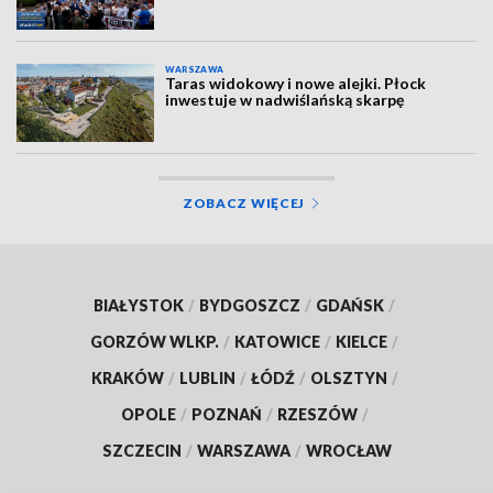
WARSZAWA
Taras widokowy i nowe alejki. Płock
inwestuje w nadwiślańską skarpę
ZOBACZ WIĘCEJ
BIAŁYSTOK
/
BYDGOSZCZ
/
GDAŃSK
/
GORZÓW WLKP.
/
KATOWICE
/
KIELCE
/
KRAKÓW
/
LUBLIN
/
ŁÓDŹ
/
OLSZTYN
/
OPOLE
/
POZNAŃ
/
RZESZÓW
/
SZCZECIN
/
WARSZAWA
/
WROCŁAW