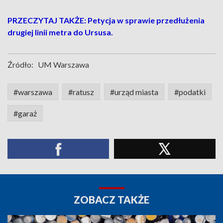
PRZECZYTAJ TAKŻE: Petycja w sprawie przedłużenia
drugiej linii metra do Ursusa.
Źródło:
UM Warszawa
#warszawa
#ratusz
#urząd miasta
#podatki
#garaż
ZOBACZ TAKŻE