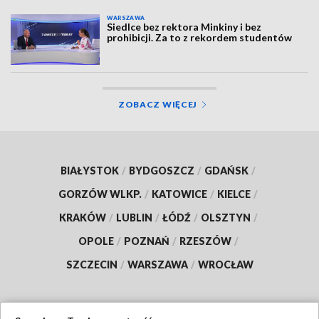
WARSZAWA
Siedlce bez rektora Minkiny i bez
prohibicji. Za to z rekordem studentów
ZOBACZ WIĘCEJ
BIAŁYSTOK
/
BYDGOSZCZ
/
GDAŃSK
/
GORZÓW WLKP.
/
KATOWICE
/
KIELCE
/
KRAKÓW
/
LUBLIN
/
ŁÓDŹ
/
OLSZTYN
/
OPOLE
/
POZNAŃ
/
RZESZÓW
/
SZCZECIN
/
WARSZAWA
/
WROCŁAW