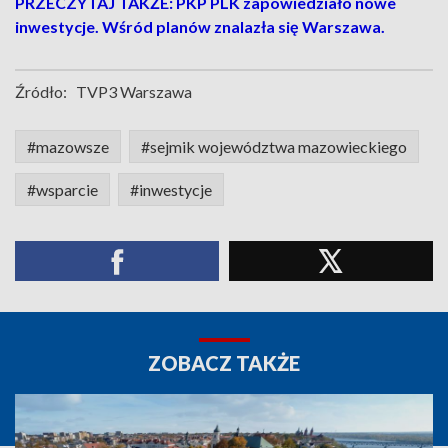
PRZECZYTAJ TAKŻE: PKP PLK zapowiedziało nowe
inwestycje. Wśród planów znalazła się Warszawa.
Źródło:
TVP3 Warszawa
#mazowsze
#sejmik województwa mazowieckiego
#wsparcie
#inwestycje
ZOBACZ TAKŻE