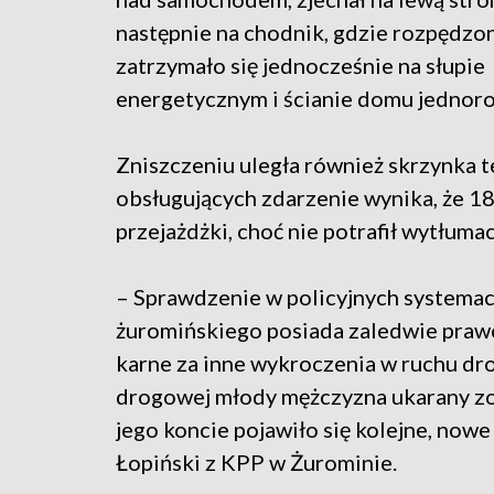
następnie na chodnik, gdzie rozpędzo
zatrzymało się jednocześnie na słupie
energetycznym i ścianie domu jednor
Zniszczeniu uległa również skrzynka t
obsługujących zdarzenie wynika, że 18
przejażdżki, choć nie potrafił wytłumacz
– Sprawdzenie w policyjnych systemac
żuromińskiego posiada zaledwie prawo 
karne za inne wykroczenia w ruchu d
drogowej młody mężczyzna ukarany zo
jego koncie pojawiło się kolejne, now
Łopiński z KPP w Żurominie.