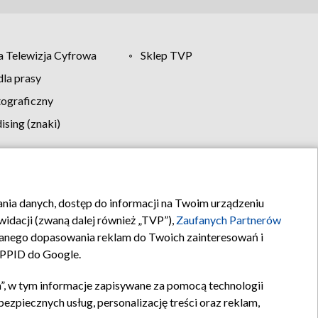
 Telewizja Cyfrowa
Sklep TVP
la prasy
tograficzny
sing (znaki)
klamy
Kontakt
rania danych, dostęp do informacji na Twoim urządzeniu
idacji (zwaną dalej również „TVP”),
Zaufanych Partnerów
anego dopasowania reklam do Twoich zainteresowań i
a PPID do Google.
”, w tym informacje zapisywane za pomocą technologii
zpiecznych usług, personalizację treści oraz reklam,