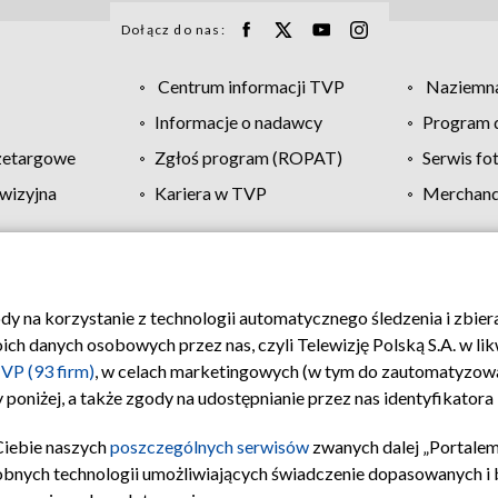
Dołącz do nas:
Centrum informacji TVP
Naziemna
Informacje o nadawcy
Program d
zetargowe
Zgłoś program (ROPAT)
Serwis fo
wizyjna
Kariera w TVP
Merchandi
Polityka prywatności
Moje zgody
Pomoc
Biuro re
ody na korzystanie z technologii automatycznego śledzenia i zbie
 danych osobowych przez nas, czyli Telewizję Polską S.A. w likw
VP (93 firm)
, w celach marketingowych (w tym do zautomatyzow
 poniżej, a także zgody na udostępnianie przez nas identyfikator
Ciebie naszych
poszczególnych serwisów
zwanych dalej „Portalem
obnych technologii umożliwiających świadczenie dopasowanych i be