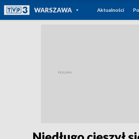
POWRÓT DO
WARSZAWA
Aktualności
Po
TVP REGIONY
Niedługo cieszył s