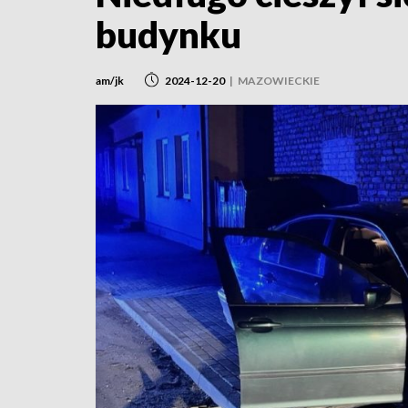
budynku
am/jk
2024-12-20
|
MAZOWIECKIE