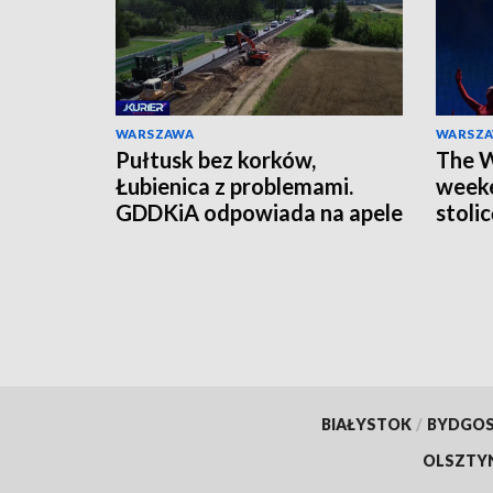
WARSZAWA
WARSZ
Pułtusk bez korków,
The W
Łubienica z problemami.
weeke
GDDKiA odpowiada na apele
stoli
mieszkańców
czeka
BIAŁYSTOK
/
BYDGO
OLSZTY