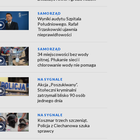
SAMORZĄD
Wyniki audytu Szpitala
Południowego. Rafał
Trzaskowski ujawnia
nieprawidłowości
SAMORZĄD
34 miejscowości bez wody
pitnej. Płukanie sieci i
chlorowanie wody nie pomaga
NA SYGNALE
Akcja „Poszukiwany”.
Stołeczni kryminalni
zatrzymali blisko 90 osób
jednego dnia
NA SYGNALE
Koszmar trzech szczeniąt.
Policja z Ciechanowa szuka
sprawcy