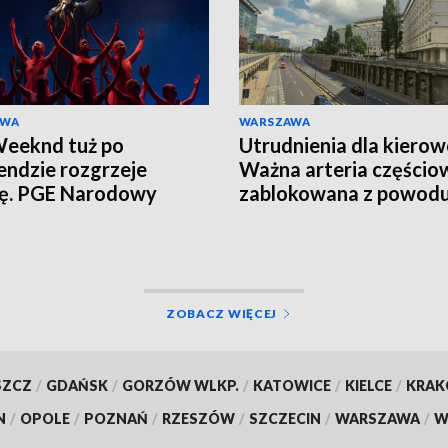
AWA
WARSZAWA
eeknd tuż po
Utrudnienia dla kiero
ndzie rozgrzeje
Ważna arteria częścio
cę. PGE Narodowy
zablokowana z powod
ją tłumy
remontu
ZOBACZ WIĘCEJ
SZCZ
/
GDAŃSK
/
GORZÓW WLKP.
/
KATOWICE
/
KIELCE
/
KRA
N
/
OPOLE
/
POZNAŃ
/
RZESZÓW
/
SZCZECIN
/
WARSZAWA
/
W