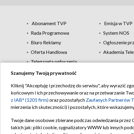
Abonament TVP
Emisja w TVP
Rada Programowa
System NOS
Biuro Reklamy
Ogłoszenie pr
Oferta Handlowa
Akademia Tele
Telegazeta ogłoszenia
Szanujemy Twoją prywatność
Regulamin TVP
Kliknij "Akceptuję i przechodzę do serwisu", aby wyrazić zg
końcowym i ich przechowywanie oraz na przetwarzanie Twoich
z IAB* (1201 firm)
oraz pozostałych
Zaufanych Partnerów T
mierzenia ich skuteczności) i pozostałych, które wskazujemy
Twoje dane osobowe zbierane podczas odwiedzania przez 
takich jak: pliki cookie, sygnalizatory WWW lub innych pod