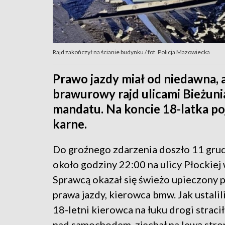
Rajd zakończył na ścianie budynku / fot. Policja Mazowiecka
Prawo jazdy miał od niedawna, 
brawurowy rajd ulicami Bieżuni
mandatu. Na koncie 18-latka po
karne.
Do groźnego zdarzenia doszło 11 grudn
około godziny 22:00 na ulicy Płockiej 
Sprawcą okazał się świeżo upieczony 
prawa jazdy, kierowca bmw. Jak ustalili
18-letni kierowca na łuku drogi strac
nad samochodem, zjechał na lewą stron