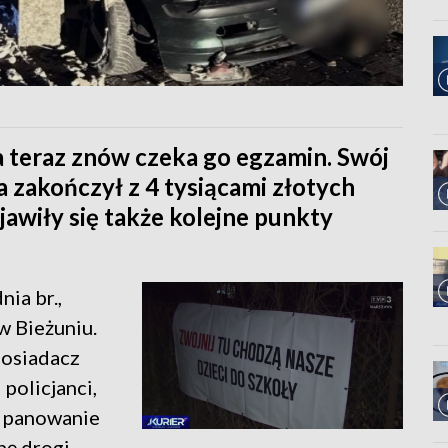
a teraz znów czeka go egzamin. Swój
a zakończył z 4 tysiącami złotych
jawiły się także kolejne punkty
ia br.,
w Bieżuniu.
posiadacz
 policjanci,
ił panowanie
ę drogi,