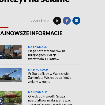
UDOSTĘPNIJ:
AJNOWSZE INFORMACJE
NA SYGNALE
Plaga patostreamerów na
hulajnogach. Policja
zatrzymała 14-latków
NA DROGACH
Próba defilady w Warszawie.
Zamknięta Wisłostrada i duże
zmiany w ruchu
NA SYGNALE
O krok od tragedii. Grupa
nastolatków miała zastraszać,
zniszczyć rower i grozić nożem