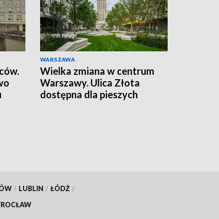
WARSZAWA
wców.
Wielka zmiana w centrum
wo
Warszawy. Ulica Złota
u
dostępna dla pieszych
KÓW
/
LUBLIN
/
ŁÓDŹ
/
ROCŁAW