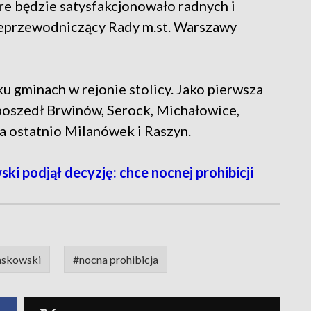
e będzie satysfakcjonowało radnych i
eprzewodniczący Rady m.st. Warszawy
u gminach w rejonie stolicy. Jako pierwsza
y poszedł Brwinów, Serock, Michałowice,
 ostatnio Milanówek i Raszyn.
 podjął decyzję: chce nocnej prohibicji
zaskowski
#nocna prohibicja