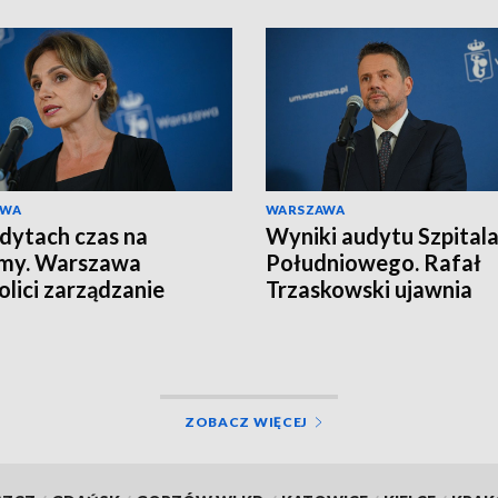
AWA
WARSZAWA
dytach czas na
Wyniki audytu Szpital
rmy. Warszawa
Południowego. Rafał
olici zarządzanie
Trzaskowski ujawnia
ówkami medycznymi
nieprawidłowości
ZOBACZ WIĘCEJ