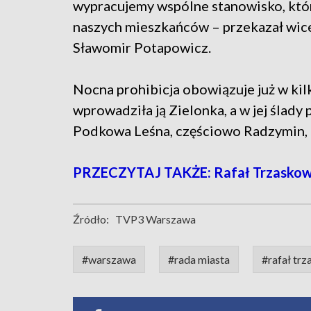
wypracujemy wspólne stanowisko, któr
naszych mieszkańców – przekazał wic
Sławomir Potapowicz.
Nocna prohibicja obowiązuje już w kilk
wprowadziła ją Zielonka, a w jej ślad
Podkowa Leśna, częściowo Radzymin, a
PRZECZYTAJ TAKŻE: Rafał Trzaskowski
Źródło:
TVP3 Warszawa
#warszawa
#rada miasta
#rafał tr