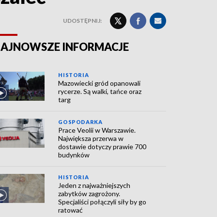
UDOSTĘPNIJ:
AJNOWSZE INFORMACJE
HISTORIA
Mazowiecki gród opanowali
rycerze. Są walki, tańce oraz
targ
GOSPODARKA
Prace Veolii w Warszawie.
Największa przerwa w
dostawie dotyczy prawie 700
budynków
HISTORIA
Jeden z najważniejszych
zabytków zagrożony.
Specjaliści połączyli siły by go
ratować