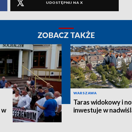
UDOSTĘPNIJ NA X
ZOBACZ TAKŻE
WARSZAWA
Taras widokowy i no
m w
inwestuje w nadwiś