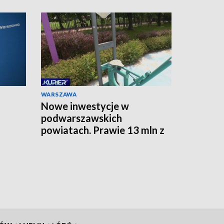
WARSZAWA
a
Nowe inwestycje w
podwarszawskich
powiatach. Prawie 13 mln z
programu „Mazowsze
pomaga”