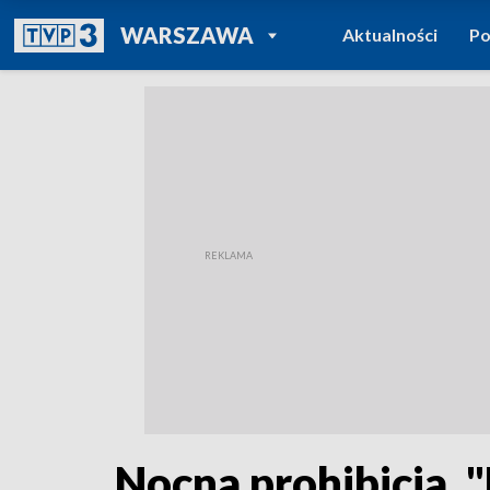
POWRÓT DO
WARSZAWA
Aktualności
Po
TVP REGIONY
Nocna prohibicja. "