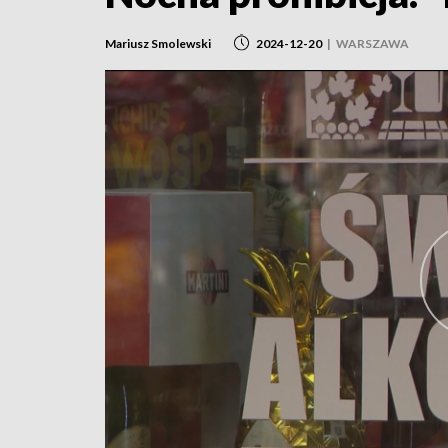
Mariusz Smolewski
2024-12-20
|
WARSZAWA