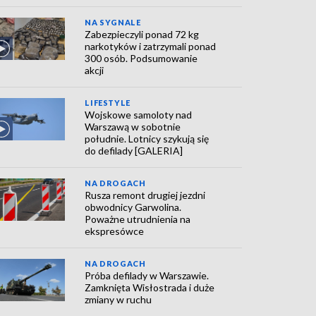
NA SYGNALE
Zabezpieczyli ponad 72 kg
narkotyków i zatrzymali ponad
300 osób. Podsumowanie
akcji
LIFESTYLE
Wojskowe samoloty nad
Warszawą w sobotnie
południe. Lotnicy szykują się
do defilady [GALERIA]
NA DROGACH
Rusza remont drugiej jezdni
obwodnicy Garwolina.
Poważne utrudnienia na
ekspresówce
NA DROGACH
Próba defilady w Warszawie.
Zamknięta Wisłostrada i duże
zmiany w ruchu