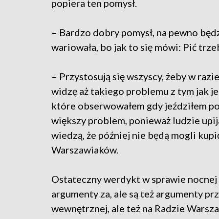
popiera ten pomysł.
– Bardzo dobry pomysł, na pewno będzi
wariowała, bo jak to się mówi: Pić trze
– Przystosują się wszyscy, żeby w razi
widzę aż takiego problemu z tym jak jes
które obserwowałem gdy jeździłem po ś
większy problem, ponieważ ludzie upij
wiedzą, że później nie będą mogli kupi
Warszawiaków.
Ostateczny werdykt w sprawie nocnej 
argumenty za, ale są też argumenty pr
wewnętrznej, ale też na Radzie Warsza