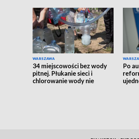
WARSZAWA
WARSZ
34 miejscowości bez wody
Po au
pitnej. Płukanie sieci i
refo
chlorowanie wody nie
ujedn
pomaga
plac