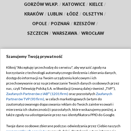
GORZÓW WLKP.
/
KATOWICE
/
KIELCE
/
KRAKÓW
/
LUBLIN
/
ŁÓDŹ
/
OLSZTYN
/
OPOLE
/
POZNAŃ
/
RZESZÓW
/
SZCZECIN
/
WARSZAWA
/
WROCŁAW
Szanujemy Twoją prywatność
Dołącz do nas:
Kliknij "Akceptuję i przechodzę do serwisu", aby wyrazić zgody na
korzystanie z technologii automatycznego śledzenia i zbierania danych,
TVP
dostęp do informacji na Twoim urządzeniu końcowym i ich
Abonament TVP
przechowywanie oraz na przetwarzanie Twoich danych osobowych przez
Regulamin TVP
nas, czyli Telewizję Polską S.A. w likwidacji (zwaną dalej również „TVP”),
Emisja w TVP
Zaufanych Partnerów z IAB* (1201 firm)
oraz pozostałych
Zaufanych
Polityka prywatności
Partnerów TVP (93 firm)
, w celach marketingowych (w tym do
Centrum informacji TVP
Moje zgody
zautomatyzowanego dopasowania reklam do Twoich zainteresowań i
mierzenia ich skuteczności) i pozostałych, które wskazujemy poniżej, a
Naziemna Telewizja Cyfrowa
Pomoc
także zgody na udostępnianie przez nas identyfikatora PPID do Google.
Sklep TVP
Biuro reklamy
Twoje dane osobowe zbierane podczas odwiedzania przez Ciebie naszych
Rada Programowa