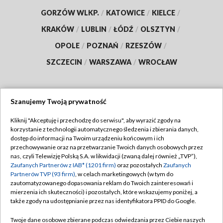
GORZÓW WLKP.
/
KATOWICE
/
KIELCE
/
KRAKÓW
/
LUBLIN
/
ŁÓDŹ
/
OLSZTYN
/
OPOLE
/
POZNAŃ
/
RZESZÓW
/
SZCZECIN
/
WARSZAWA
/
WROCŁAW
Szanujemy Twoją prywatność
Dołącz do nas:
Kliknij "Akceptuję i przechodzę do serwisu", aby wyrazić zgody na
korzystanie z technologii automatycznego śledzenia i zbierania danych,
TVP
dostęp do informacji na Twoim urządzeniu końcowym i ich
Abonament TVP
przechowywanie oraz na przetwarzanie Twoich danych osobowych przez
Regulamin TVP
nas, czyli Telewizję Polską S.A. w likwidacji (zwaną dalej również „TVP”),
Emisja w TVP
Zaufanych Partnerów z IAB* (1201 firm)
oraz pozostałych
Zaufanych
Polityka prywatności
Partnerów TVP (93 firm)
, w celach marketingowych (w tym do
Centrum informacji TVP
Moje zgody
zautomatyzowanego dopasowania reklam do Twoich zainteresowań i
mierzenia ich skuteczności) i pozostałych, które wskazujemy poniżej, a
Naziemna Telewizja Cyfrowa
Pomoc
także zgody na udostępnianie przez nas identyfikatora PPID do Google.
Sklep TVP
Biuro reklamy
Twoje dane osobowe zbierane podczas odwiedzania przez Ciebie naszych