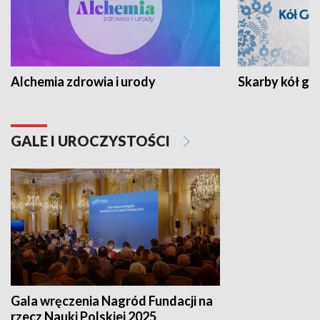
Alchemia zdrowia i urody
Skarby kół go
GALE I UROCZYSTOŚCI
Gala wręczenia Nagród Fundacji na
rzecz Nauki Polskiej 2025