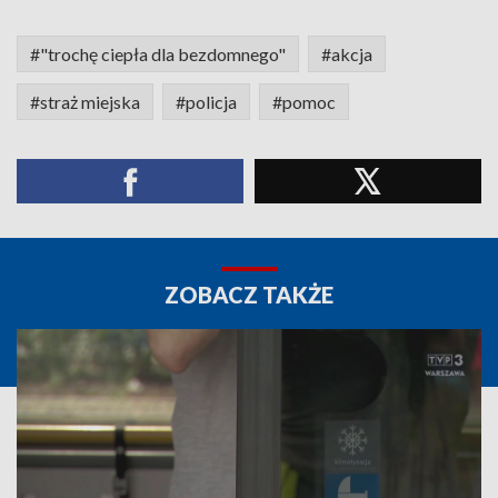
#"trochę ciepła dla bezdomnego"
#akcja
#straż miejska
#policja
#pomoc
ZOBACZ TAKŻE