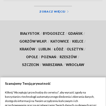
ZOBACZ WIĘCEJ
BIAŁYSTOK
/
BYDGOSZCZ
/
GDAŃSK
/
GORZÓW WLKP.
/
KATOWICE
/
KIELCE
/
KRAKÓW
/
LUBLIN
/
ŁÓDŹ
/
OLSZTYN
/
OPOLE
/
POZNAŃ
/
RZESZÓW
/
SZCZECIN
/
WARSZAWA
/
WROCŁAW
Szanujemy Twoją prywatność
Dołącz do nas:
Kliknij "Akceptuję i przechodzę do serwisu", aby wyrazić zgody na
korzystanie z technologii automatycznego śledzenia i zbierania danych,
TVP
dostęp do informacji na Twoim urządzeniu końcowym i ich
Abonament TVP
przechowywanie oraz na przetwarzanie Twoich danych osobowych przez