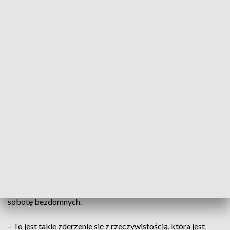
zima jest dla nich niezwykle trudnym czasem ze względu na
niskie temperatury.
W sezonie jesienno - zimowym patrol straży miejskiej
prowadzi akcję "Trochę ciepła dla bezdomnego". Polega ona
na dostarczaniu gorących posiłków, ciepłych koców,
termosów i odzieży. Równocześnie prowadzona jest także
druga akcja - Uliczny Patrol Medyczny.
Z takiej pomocy skorzystał między innymi pan Janusz, który
szuka schronienia, gdzie się da w nieużywanych samochodach
i szałasach. – Caritas Polska prowadzi niesamowitą akcję
pomocy humanitarnej dla wszystkich osób bez względu na
wyznanie, na kolor i na szerokość geograficzną mówił.
Caritas Polska wraz z patrolem straży miejskiej odwiedzili w
sobotę bezdomnych.
– To jest takie zderzenie się z rzeczywistością, która jest