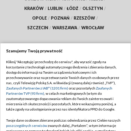
KRAKÓW
/
LUBLIN
/
ŁÓDŹ
/
OLSZTYN
/
OPOLE
/
POZNAŃ
/
RZESZÓW
/
SZCZECIN
/
WARSZAWA
/
WROCŁAW
Szanujemy Twoją prywatność
Dołącz do nas:
Kliknij "Akceptuję i przechodzę do serwisu", aby wyrazić zgody na
korzystanie z technologii automatycznego śledzenia i zbierania danych,
TVP
dostęp do informacji na Twoim urządzeniu końcowym i ich
Abonament TVP
przechowywanie oraz na przetwarzanie Twoich danych osobowych przez
Regulamin TVP
nas, czyli Telewizję Polską S.A. w likwidacji (zwaną dalej również „TVP”),
Emisja w TVP
Zaufanych Partnerów z IAB* (1201 firm)
oraz pozostałych
Zaufanych
Polityka prywatności
Partnerów TVP (93 firm)
, w celach marketingowych (w tym do
Centrum informacji TVP
Moje zgody
zautomatyzowanego dopasowania reklam do Twoich zainteresowań i
mierzenia ich skuteczności) i pozostałych, które wskazujemy poniżej, a
Naziemna Telewizja Cyfrowa
Pomoc
także zgody na udostępnianie przez nas identyfikatora PPID do Google.
Sklep TVP
Biuro reklamy
Twoje dane osobowe zbierane podczas odwiedzania przez Ciebie naszych
Rada Programowa
poszczególnych serwisów
zwanych dalej „Portalem”, w tym informacje
Kontakt
zapisywane za pomocą technologii takich jak: pliki cookie, sygnalizatory