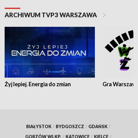
ARCHIWUM TVP3 WARSZAWA
Żyj lepiej. Energia do zmian
Gra Warszaw
BIAŁYSTOK
/
BYDGOSZCZ
/
GDAŃSK
/
GORZÓW WLKP.
/
KATOWICE
/
KIELCE
/