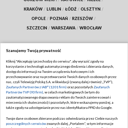
KRAKÓW
/
LUBLIN
/
ŁÓDŹ
/
OLSZTYN
/
OPOLE
/
POZNAŃ
/
RZESZÓW
/
SZCZECIN
/
WARSZAWA
/
WROCŁAW
Szanujemy Twoją prywatność
Dołącz do nas:
Kliknij "Akceptuję i przechodzę do serwisu", aby wyrazić zgody na
korzystanie z technologii automatycznego śledzenia i zbierania danych,
TVP
dostęp do informacji na Twoim urządzeniu końcowym i ich
Abonament TVP
przechowywanie oraz na przetwarzanie Twoich danych osobowych przez
Regulamin TVP
nas, czyli Telewizję Polską S.A. w likwidacji (zwaną dalej również „TVP”),
Emisja w TVP
Polityka prywatności
Zaufanych Partnerów z IAB* (1201 firm)
oraz pozostałych
Zaufanych
Partnerów TVP (93 firm)
, w celach marketingowych (w tym do
Centrum informacji TVP
Moje zgody
zautomatyzowanego dopasowania reklam do Twoich zainteresowań i
mierzenia ich skuteczności) i pozostałych, które wskazujemy poniżej, a
Naziemna Telewizja Cyfrowa
Pomoc
także zgody na udostępnianie przez nas identyfikatora PPID do Google.
Sklep TVP
Biuro reklamy
Twoje dane osobowe zbierane podczas odwiedzania przez Ciebie naszych
Rada Programowa
Kontakt
poszczególnych serwisów
zwanych dalej „Portalem”, w tym informacje