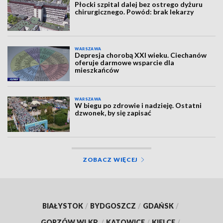
Płocki szpital dalej bez ostrego dyżuru
chirurgicznego. Powód: brak lekarzy
WARSZAWA
Depresja chorobą XXI wieku. Ciechanów
oferuje darmowe wsparcie dla
mieszkańców
WARSZAWA
W biegu po zdrowie i nadzieję. Ostatni
dzwonek, by się zapisać
ZOBACZ WIĘCEJ
BIAŁYSTOK
/
BYDGOSZCZ
/
GDAŃSK
/
GORZÓW WLKP.
/
KATOWICE
/
KIELCE
/