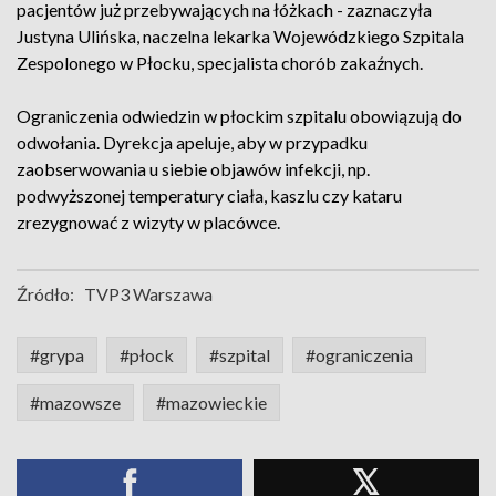
pacjentów już przebywających na łóżkach - zaznaczyła
Justyna Ulińska, naczelna lekarka Wojewódzkiego Szpitala
Zespolonego w Płocku, specjalista chorób zakaźnych.
Ograniczenia odwiedzin w płockim szpitalu obowiązują do
odwołania. Dyrekcja apeluje, aby w przypadku
zaobserwowania u siebie objawów infekcji, np.
podwyższonej temperatury ciała, kaszlu czy kataru
zrezygnować z wizyty w placówce.
Źródło:
TVP3 Warszawa
#grypa
#płock
#szpital
#ograniczenia
#mazowsze
#mazowieckie