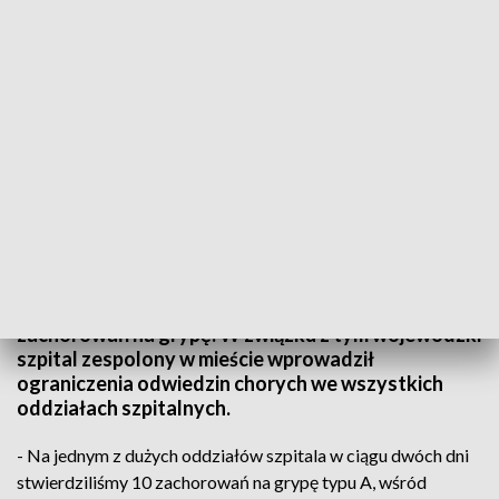
Rosnąca liczba przypadków grypy w Płocku. Szpital zaostrza zasady odwiedzin
(zdjęcie ilustracyjne) / fot. TVP3 Warszawa
Płock zmaga się z rosnącą liczbą przypadków
zachorowań na grypę. W związku z tym wojewódzki
szpital zespolony w mieście wprowadził
ograniczenia odwiedzin chorych we wszystkich
oddziałach szpitalnych.
- Na jednym z dużych oddziałów szpitala w ciągu dwóch dni
stwierdziliśmy 10 zachorowań na grypę typu A, wśród