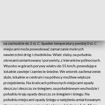
przyrost pokrywy śnieżnej: na Kielecczyźnie i północy
Małopolski do 5 cm, na południu Śląska, Małopolski i
Podkarpacia o 5 do 10 cm, w górach o 10 do 20 cm. Na
północy, zachodzie i w centrum miejscami mgły
ograniczające widzialność do 200 m, lokalnie marznące.
Temperatura minimalna od -3 do 0 st. C, chłodniej w
obszarach podgórskich około -4 st. C; cieplej nad morzem i
na zachodzie do 2 st. C. Spadek temperatury poniżej 0 st. C
miejscami może powodować zamarzanie mokrych
nawierzchni dróg i chodników. Wiatr słaby, na południu
okresami umiarkowany i porywisty, z kierunków północnych.
Wysoko w górach porywy wiatru do 55 km/h, powodujące
lokalnie zawieje i zamiecie śnieżne. We wtorek zachmurzenie
duże, lokalnie w centrum i na północy możliwe większe
przejaśnienia. Na krańcach północnych miejscami opady
deszczu i deszczu ze śniegiem, na południowym wschodzie i
południu kraju opady deszczu ze śniegiem i śniegu. Na
południu miejscami opady śniegu o natężeniu umiarkowanym