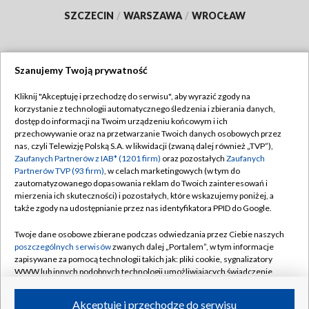
SZCZECIN
/
WARSZAWA
/
WROCŁAW
Szanujemy Twoją prywatność
Dołącz do nas:
Kliknij "Akceptuję i przechodzę do serwisu", aby wyrazić zgody na
korzystanie z technologii automatycznego śledzenia i zbierania danych,
TVP
dostęp do informacji na Twoim urządzeniu końcowym i ich
Abonament TVP
przechowywanie oraz na przetwarzanie Twoich danych osobowych przez
Regulamin TVP
nas, czyli Telewizję Polską S.A. w likwidacji (zwaną dalej również „TVP”),
Emisja w TVP
Polityka prywatności
Zaufanych Partnerów z IAB* (1201 firm)
oraz pozostałych
Zaufanych
Partnerów TVP (93 firm)
, w celach marketingowych (w tym do
Centrum informacji TVP
Moje zgody
zautomatyzowanego dopasowania reklam do Twoich zainteresowań i
mierzenia ich skuteczności) i pozostałych, które wskazujemy poniżej, a
Naziemna Telewizja Cyfrowa
Pomoc
także zgody na udostępnianie przez nas identyfikatora PPID do Google.
Sklep TVP
Biuro reklamy
Twoje dane osobowe zbierane podczas odwiedzania przez Ciebie naszych
Rada Programowa
Kontakt
poszczególnych serwisów
zwanych dalej „Portalem”, w tym informacje
zapisywane za pomocą technologii takich jak: pliki cookie, sygnalizatory
System NOS
WWW lub innych podobnych technologii umożliwiających świadczenie
dopasowanych i bezpiecznych usług, personalizację treści oraz reklam,
Informacje o nadawcy
Kanały
udostępnianie funkcji mediów społecznościowych oraz analizowanie
Akceptuję i przechodzę do serwisu
ruchu w Internecie.