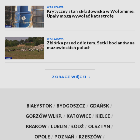
WARSZAWA
Krytyczny stan składowiska w Wołominie.
Upały mogą wywołać katastrofę
WARSZAWA
Zbiórka przed odlotem. Setki bocianów na
mazowieckich polach
ZOBACZ WIĘCEJ
BIAŁYSTOK
/
BYDGOSZCZ
/
GDAŃSK
/
GORZÓW WLKP.
/
KATOWICE
/
KIELCE
/
KRAKÓW
/
LUBLIN
/
ŁÓDŹ
/
OLSZTYN
/
OPOLE
/
POZNAŃ
/
RZESZÓW
/