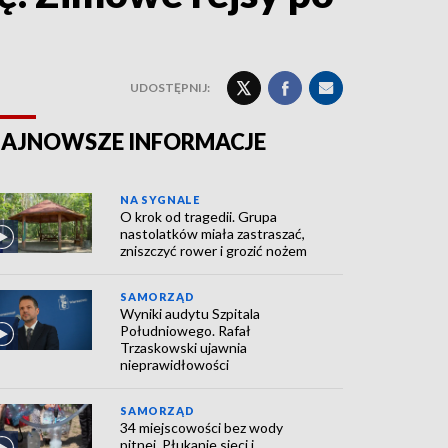
UDOSTĘPNIJ:
AJNOWSZE INFORMACJE
NA SYGNALE
O krok od tragedii. Grupa
nastolatków miała zastraszać,
zniszczyć rower i grozić nożem
SAMORZĄD
Wyniki audytu Szpitala
Południowego. Rafał
Trzaskowski ujawnia
nieprawidłowości
SAMORZĄD
34 miejscowości bez wody
pitnej. Płukanie sieci i