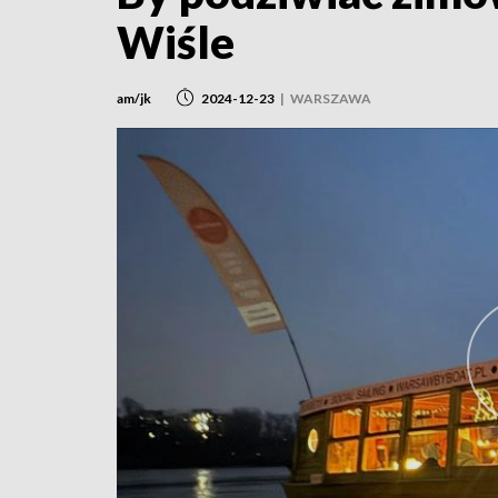
Wiśle
am/jk
2024-12-23
|
WARSZAWA