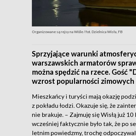
Organizowane są rejsy na Wiśle / fot. Dzielnica Wisła, FB
Sprzyjające warunki atmosferyc
warszawskich armatorów sprawił
można spędzić na rzece. Gość "
wzrost popularności zimowych 
Mieszkańcy i turyści mają okazję podzi
z pokładu łodzi. Okazuje się, że zain
nie brakuje. – Zajmuję się Wisłą już 10 l
wcześniej faktycznie było tak, że po s
letnim powiedzmy, trochę odpoczywal