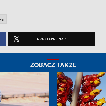
wa
UDOSTĘPNIJ NA X
ZOBACZ TAKŻE