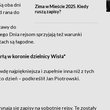
Są oba dni
Zima w Mieście 2025. Kiedy
ruszą zapisy?
d rana do
zawy do
rego Dnia rejsom sprzyjają też warunki
tach są łagodne.
rłą w koronie dzielnicy Wisła"
dę najpiękniejsza i zupełnie inna niż z tych
co dzień – podkreślił Jan Piotrowski.
ają się zapisy na sobotnie rejsy. Te zostały