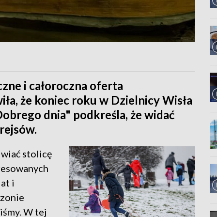
zne i całoroczna oferta
a, że koniec roku w Dzielnicy Wisła
Dobrego dnia" podkreśla, że widać
rejsów.
wiać stolicę
teresowanych
at i
ezonie
iśmy. W tej