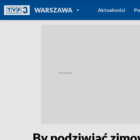
POWRÓT DO
WARSZAWA
Aktualności
Po
TVP REGIONY
By podziwiać zimo