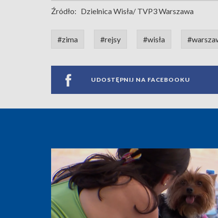
Źródło:
Dzielnica Wisła/ TVP3 Warszawa
#zima
#rejsy
#wisła
#warsza
UDOSTĘPNIJ NA FACEBOOKU