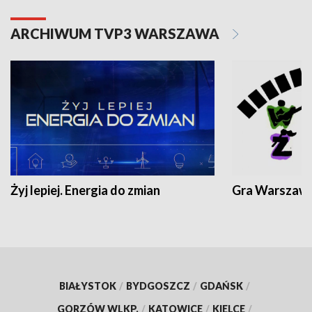
ARCHIWUM TVP3 WARSZAWA
Żyj lepiej. Energia do zmian
Gra Warszaw
BIAŁYSTOK
/
BYDGOSZCZ
/
GDAŃSK
/
GORZÓW WLKP.
/
KATOWICE
/
KIELCE
/