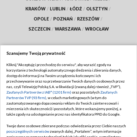
KRAKÓW
/
LUBLIN
/
ŁÓDŹ
/
OLSZTYN
/
OPOLE
/
POZNAŃ
/
RZESZÓW
/
SZCZECIN
/
WARSZAWA
/
WROCŁAW
Szanujemy Twoją prywatność
Dołącz do nas:
Kliknij "Akceptuję i przechodzę do serwisu", aby wyrazić zgody na
korzystanie z technologii automatycznego śledzenia i zbierania danych,
TVP
dostęp do informacji na Twoim urządzeniu końcowym i ich
Abonament TVP
przechowywanie oraz na przetwarzanie Twoich danych osobowych przez
Regulamin TVP
nas, czyli Telewizję Polską S.A. w likwidacji (zwaną dalej również „TVP”),
Emisja w TVP
Zaufanych Partnerów z IAB* (1201 firm)
oraz pozostałych
Zaufanych
Polityka prywatności
Partnerów TVP (93 firm)
, w celach marketingowych (w tym do
Centrum informacji TVP
Moje zgody
zautomatyzowanego dopasowania reklam do Twoich zainteresowań i
mierzenia ich skuteczności) i pozostałych, które wskazujemy poniżej, a
Naziemna Telewizja Cyfrowa
Pomoc
także zgody na udostępnianie przez nas identyfikatora PPID do Google.
Sklep TVP
Biuro reklamy
Twoje dane osobowe zbierane podczas odwiedzania przez Ciebie naszych
Rada Programowa
poszczególnych serwisów
zwanych dalej „Portalem”, w tym informacje
Kontakt
zapisywane za pomocą technologii takich jak: pliki cookie, sygnalizatory