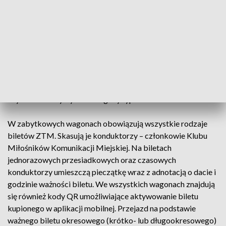
Odrowąża, Matki Teresy z Kalkuty, Rembielińska, Annopol.
Natomiast w drugą stronę w kierunku pl. Narutowicza:
Annopol, Rembielińska, Matki Teresy z Kalkuty, Odrowąża,
11 Listopada, Targowa, al. Solidarności, most Śląsko-
Dąbrowski, al. Solidarności, Towarowa, Grójecka, pl.
Narutowicza. Linię obsłużą klasyczne wagony "na korbę",
pochodzące z połowy ubiegłego wieku oraz tzw. parówki,
czyli charakterystycznie wagony typu 13N.
W zabytkowych wagonach obowiązują wszystkie rodzaje
biletów ZTM. Skasują je konduktorzy – członkowie Klubu
Miłośników Komunikacji Miejskiej. Na biletach
jednorazowych przesiadkowych oraz czasowych
konduktorzy umieszczą pieczątkę wraz z adnotacją o dacie i
godzinie ważności biletu. We wszystkich wagonach znajdują
się również kody QR umożliwiające aktywowanie biletu
kupionego w aplikacji mobilnej. Przejazd na podstawie
ważnego biletu okresowego (krótko- lub długookresowego)