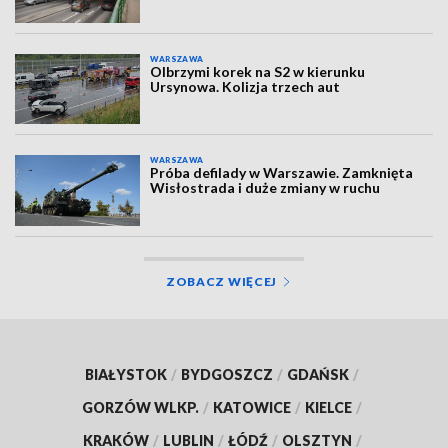
WARSZAWA
Olbrzymi korek na S2 w kierunku
Ursynowa. Kolizja trzech aut
WARSZAWA
Próba defilady w Warszawie. Zamknięta
Wisłostrada i duże zmiany w ruchu
ZOBACZ WIĘCEJ
BIAŁYSTOK
/
BYDGOSZCZ
/
GDAŃSK
/
GORZÓW WLKP.
/
KATOWICE
/
KIELCE
/
KRAKÓW
/
LUBLIN
/
ŁÓDŹ
/
OLSZTYN
/