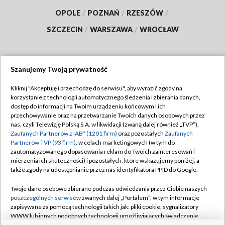
OPOLE
/
POZNAŃ
/
RZESZÓW
/
SZCZECIN
/
WARSZAWA
/
WROCŁAW
Szanujemy Twoją prywatność
Dołącz do nas:
Kliknij "Akceptuję i przechodzę do serwisu", aby wyrazić zgody na
korzystanie z technologii automatycznego śledzenia i zbierania danych,
TVP
dostęp do informacji na Twoim urządzeniu końcowym i ich
Abonament TVP
przechowywanie oraz na przetwarzanie Twoich danych osobowych przez
Regulamin TVP
nas, czyli Telewizję Polską S.A. w likwidacji (zwaną dalej również „TVP”),
Emisja w TVP
Polityka prywatności
Zaufanych Partnerów z IAB* (1201 firm)
oraz pozostałych
Zaufanych
Partnerów TVP (93 firm)
, w celach marketingowych (w tym do
Centrum informacji TVP
Moje zgody
zautomatyzowanego dopasowania reklam do Twoich zainteresowań i
mierzenia ich skuteczności) i pozostałych, które wskazujemy poniżej, a
Naziemna Telewizja Cyfrowa
Pomoc
także zgody na udostępnianie przez nas identyfikatora PPID do Google.
Sklep TVP
Biuro reklamy
Twoje dane osobowe zbierane podczas odwiedzania przez Ciebie naszych
Rada Programowa
Kontakt
poszczególnych serwisów
zwanych dalej „Portalem”, w tym informacje
zapisywane za pomocą technologii takich jak: pliki cookie, sygnalizatory
System NOS
WWW lub innych podobnych technologii umożliwiających świadczenie
dopasowanych i bezpiecznych usług, personalizację treści oraz reklam,