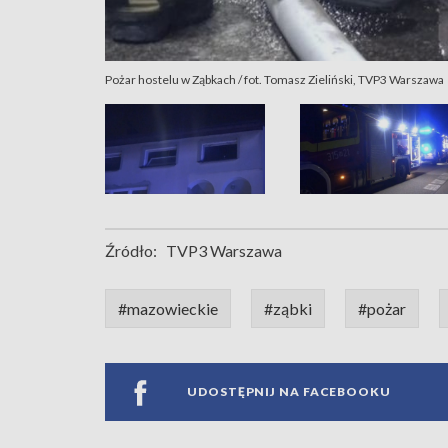
Pożar hostelu w Ząbkach / fot. Tomasz Zieliński, TVP3 Warszawa
Źródło:
TVP3 Warszawa
#mazowieckie
#ząbki
#pożar
UDOSTĘPNIJ NA FACEBOOKU