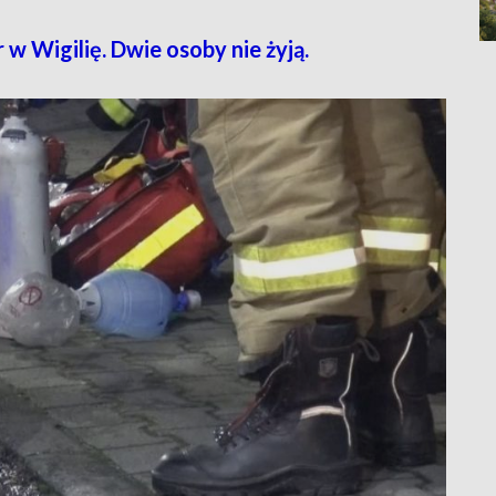
 Wigilię. Dwie osoby nie żyją.