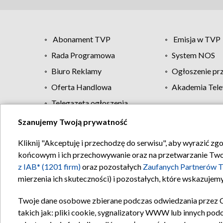
Abonament TVP
Emisja w TVP
Rada Programowa
System NOS
Biuro Reklamy
Ogłoszenie pr
Oferta Handlowa
Akademia Tele
Telegazeta ogłoszenia
Szanujemy Twoją prywatność
Regulamin TVP
Kliknij "Akceptuję i przechodzę do serwisu", aby wyrazić zg
końcowym i ich przechowywanie oraz na przetwarzanie Twoich
z IAB* (1201 firm)
oraz pozostałych
Zaufanych Partnerów T
mierzenia ich skuteczności) i pozostałych, które wskazujemy
Twoje dane osobowe zbierane podczas odwiedzania przez 
takich jak: pliki cookie, sygnalizatory WWW lub innych pod