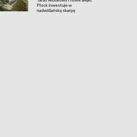
Płock inwestuje w
nadwiślańską skarpę