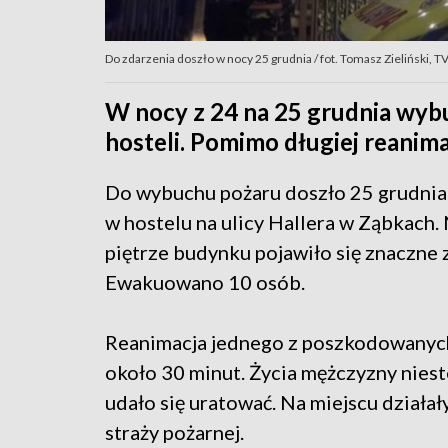
Do zdarzenia doszło w nocy 25 grudnia / fot. Tomasz Zieliński,
W nocy z 24 na 25 grudnia wyb
hosteli. Pomimo długiej reanima
Do wybuchu pożaru doszło 25 grudnia
w hostelu na ulicy Hallera w Ząbkach.
piętrze budynku pojawiło się znaczne 
Ewakuowano 10 osób.
Reanimacja jednego z poszkodowanyc
około 30 minut. Życia mężczyzny niest
udało się uratować. Na miejscu działał
straży pożarnej.