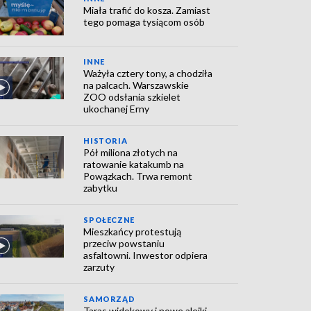
Miała trafić do kosza. Zamiast
tego pomaga tysiącom osób
INNE
Ważyła cztery tony, a chodziła
na palcach. Warszawskie
ZOO odsłania szkielet
ukochanej Erny
HISTORIA
Pół miliona złotych na
ratowanie katakumb na
Powązkach. Trwa remont
zabytku
SPOŁECZNE
Mieszkańcy protestują
przeciw powstaniu
asfaltowni. Inwestor odpiera
zarzuty
SAMORZĄD
Taras widokowy i nowe alejki.