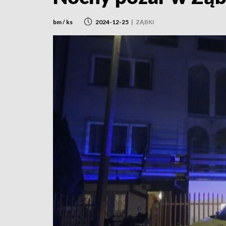
bm / ks
2024-12-25
|
ZĄBKI