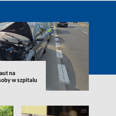
aut na
oby w szpitalu