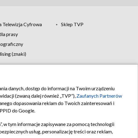
 Telewizja Cyfrowa
Sklep TVP
la prasy
tograficzny
sing (znaki)
klamy
Kontakt
rania danych, dostęp do informacji na Twoim urządzeniu
idacji (zwaną dalej również „TVP”),
Zaufanych Partnerów
anego dopasowania reklam do Twoich zainteresowań i
a PPID do Google.
”, w tym informacje zapisywane za pomocą technologii
zpiecznych usług, personalizację treści oraz reklam,