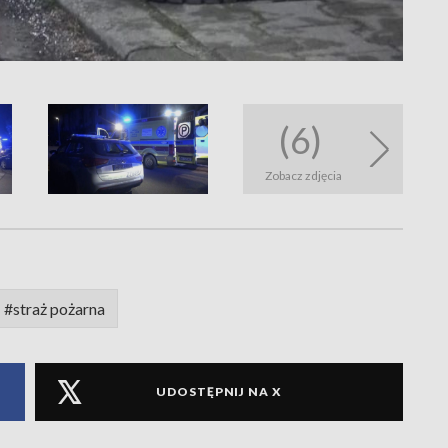
(6)
Zobacz zdjęcia
#straż pożarna
UDOSTĘPNIJ NA X