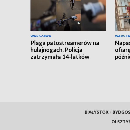
WARSZAWA
WARSZ
Plaga patostreamerów na
Napas
hulajnogach. Policja
ofiar
zatrzymała 14-latków
późnie
BIAŁYSTOK
/
BYDGO
OLSZTY