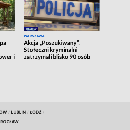
WARSZAWA
upa
Akcja „Poszukiwany”.
Stołeczni kryminalni
ower i
zatrzymali blisko 90 osób
jednego dnia
KÓW
/
LUBLIN
/
ŁÓDŹ
/
ROCŁAW