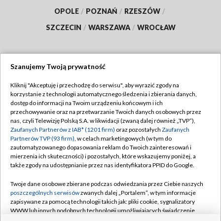
OPOLE
/
POZNAŃ
/
RZESZÓW
/
SZCZECIN
/
WARSZAWA
/
WROCŁAW
Szanujemy Twoją prywatność
Dołącz do nas:
Kliknij "Akceptuję i przechodzę do serwisu", aby wyrazić zgody na
korzystanie z technologii automatycznego śledzenia i zbierania danych,
TVP
dostęp do informacji na Twoim urządzeniu końcowym i ich
Abonament TVP
przechowywanie oraz na przetwarzanie Twoich danych osobowych przez
Regulamin TVP
nas, czyli Telewizję Polską S.A. w likwidacji (zwaną dalej również „TVP”),
Emisja w TVP
Zaufanych Partnerów z IAB* (1201 firm)
oraz pozostałych
Zaufanych
Polityka prywatności
Partnerów TVP (93 firm)
, w celach marketingowych (w tym do
Centrum informacji TVP
Moje zgody
zautomatyzowanego dopasowania reklam do Twoich zainteresowań i
mierzenia ich skuteczności) i pozostałych, które wskazujemy poniżej, a
Naziemna Telewizja Cyfrowa
Pomoc
także zgody na udostępnianie przez nas identyfikatora PPID do Google.
Sklep TVP
Biuro reklamy
Twoje dane osobowe zbierane podczas odwiedzania przez Ciebie naszych
Rada Programowa
poszczególnych serwisów
zwanych dalej „Portalem”, w tym informacje
Kontakt
zapisywane za pomocą technologii takich jak: pliki cookie, sygnalizatory
System NOS
WWW lub innych podobnych technologii umożliwiających świadczenie
dopasowanych i bezpiecznych usług, personalizację treści oraz reklam,