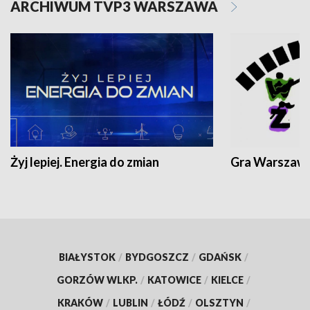
ARCHIWUM TVP3 WARSZAWA
Żyj lepiej. Energia do zmian
Gra Warszaw
BIAŁYSTOK
/
BYDGOSZCZ
/
GDAŃSK
/
GORZÓW WLKP.
/
KATOWICE
/
KIELCE
/
KRAKÓW
/
LUBLIN
/
ŁÓDŹ
/
OLSZTYN
/