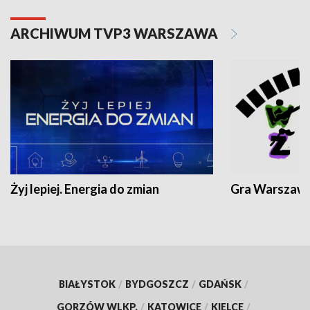
ARCHIWUM TVP3 WARSZAWA
Żyj lepiej. Energia do zmian
Gra Warszaw
BIAŁYSTOK
/
BYDGOSZCZ
/
GDAŃSK
/
GORZÓW WLKP.
/
KATOWICE
/
KIELCE
/