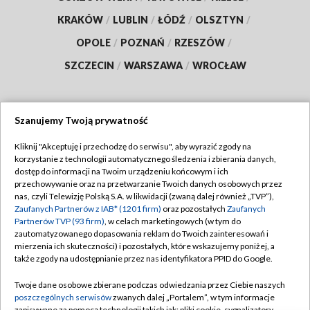
KRAKÓW
/
LUBLIN
/
ŁÓDŹ
/
OLSZTYN
/
OPOLE
/
POZNAŃ
/
RZESZÓW
/
SZCZECIN
/
WARSZAWA
/
WROCŁAW
Szanujemy Twoją prywatność
Dołącz do nas:
Kliknij "Akceptuję i przechodzę do serwisu", aby wyrazić zgody na
korzystanie z technologii automatycznego śledzenia i zbierania danych,
TVP
dostęp do informacji na Twoim urządzeniu końcowym i ich
Abonament TVP
przechowywanie oraz na przetwarzanie Twoich danych osobowych przez
Regulamin TVP
nas, czyli Telewizję Polską S.A. w likwidacji (zwaną dalej również „TVP”),
Emisja w TVP
Zaufanych Partnerów z IAB* (1201 firm)
oraz pozostałych
Zaufanych
Polityka prywatności
Partnerów TVP (93 firm)
, w celach marketingowych (w tym do
Centrum informacji TVP
Moje zgody
zautomatyzowanego dopasowania reklam do Twoich zainteresowań i
mierzenia ich skuteczności) i pozostałych, które wskazujemy poniżej, a
Naziemna Telewizja Cyfrowa
Pomoc
także zgody na udostępnianie przez nas identyfikatora PPID do Google.
Sklep TVP
Biuro reklamy
Twoje dane osobowe zbierane podczas odwiedzania przez Ciebie naszych
Rada Programowa
poszczególnych serwisów
zwanych dalej „Portalem”, w tym informacje
Kontakt
zapisywane za pomocą technologii takich jak: pliki cookie, sygnalizatory