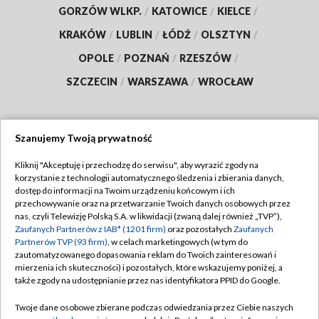
GORZÓW WLKP.
/
KATOWICE
/
KIELCE
/
KRAKÓW
/
LUBLIN
/
ŁÓDŹ
/
OLSZTYN
/
OPOLE
/
POZNAŃ
/
RZESZÓW
/
SZCZECIN
/
WARSZAWA
/
WROCŁAW
Szanujemy Twoją prywatność
Dołącz do nas:
Kliknij "Akceptuję i przechodzę do serwisu", aby wyrazić zgody na
korzystanie z technologii automatycznego śledzenia i zbierania danych,
TVP
dostęp do informacji na Twoim urządzeniu końcowym i ich
Abonament TVP
przechowywanie oraz na przetwarzanie Twoich danych osobowych przez
Regulamin TVP
nas, czyli Telewizję Polską S.A. w likwidacji (zwaną dalej również „TVP”),
Emisja w TVP
Polityka prywatności
Zaufanych Partnerów z IAB* (1201 firm)
oraz pozostałych
Zaufanych
Partnerów TVP (93 firm)
, w celach marketingowych (w tym do
Centrum informacji TVP
Moje zgody
zautomatyzowanego dopasowania reklam do Twoich zainteresowań i
mierzenia ich skuteczności) i pozostałych, które wskazujemy poniżej, a
Naziemna Telewizja Cyfrowa
Pomoc
także zgody na udostępnianie przez nas identyfikatora PPID do Google.
Sklep TVP
Biuro reklamy
Twoje dane osobowe zbierane podczas odwiedzania przez Ciebie naszych
Rada Programowa