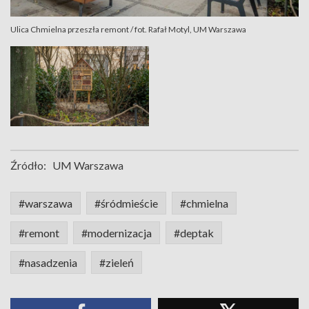
Ulica Chmielna przeszła remont / fot. Rafał Motyl, UM Warszawa
Źródło:
UM Warszawa
#warszawa
#śródmieście
#chmielna
#remont
#modernizacja
#deptak
#nasadzenia
#zieleń