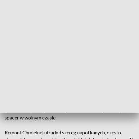
Remont ulicy Chmielnej (na odcinku Nowy Świat – Pasaż
Wiecha) trwał niespełna rok i został przeprowadzony przez
konsorcjum Balzola na powierzchni niemal 10 tysięcy
metrów kwadratowych (dokładnie 9500 m kw.). Zmiany te
konsultowane były z mieszkańcami – tylko w maju ubiegłego
roku odbyło się 7 spotkań, podczas których władze miasta
oraz dzielnicy, a także przedstawiciele wykonawcy omawiali
zakres planowanych prac. Zbierane były też uwagi i
wyjaśniano również wszystkie wątpliwości.
W efekcie reprezentacyjny deptak stolicy odzyskał dawny
blask – nowa Chmielna stanie się w kolejnym, cieplejszym
sezonie popularnym i lubianym przez mieszkańców miejscem
spotkań i wypoczynku. Choć już teraz warto wybrać się na
spacer w wolnym czasie.
Remont Chmielnej utrudnił szereg napotkanych, często