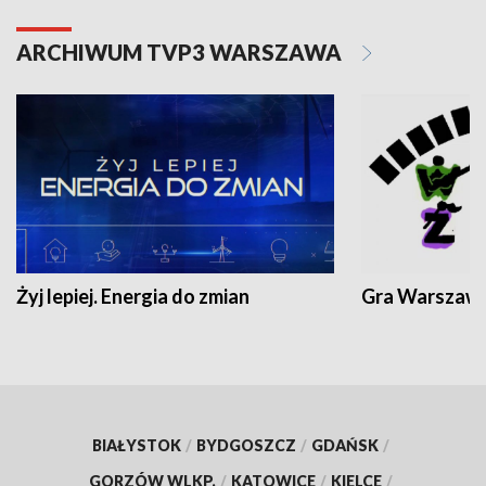
ARCHIWUM TVP3 WARSZAWA
Żyj lepiej. Energia do zmian
Gra Warszaw
BIAŁYSTOK
/
BYDGOSZCZ
/
GDAŃSK
/
GORZÓW WLKP.
/
KATOWICE
/
KIELCE
/