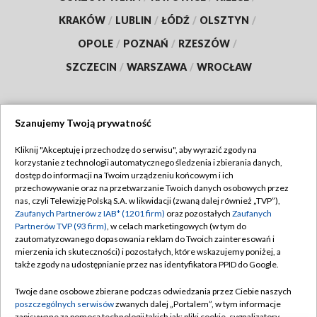
KRAKÓW
/
LUBLIN
/
ŁÓDŹ
/
OLSZTYN
/
OPOLE
/
POZNAŃ
/
RZESZÓW
/
SZCZECIN
/
WARSZAWA
/
WROCŁAW
Szanujemy Twoją prywatność
Dołącz do nas:
Kliknij "Akceptuję i przechodzę do serwisu", aby wyrazić zgody na
korzystanie z technologii automatycznego śledzenia i zbierania danych,
TVP
dostęp do informacji na Twoim urządzeniu końcowym i ich
Abonament TVP
przechowywanie oraz na przetwarzanie Twoich danych osobowych przez
Regulamin TVP
nas, czyli Telewizję Polską S.A. w likwidacji (zwaną dalej również „TVP”),
Emisja w TVP
Zaufanych Partnerów z IAB* (1201 firm)
oraz pozostałych
Zaufanych
Polityka prywatności
Partnerów TVP (93 firm)
, w celach marketingowych (w tym do
Centrum informacji TVP
Moje zgody
zautomatyzowanego dopasowania reklam do Twoich zainteresowań i
mierzenia ich skuteczności) i pozostałych, które wskazujemy poniżej, a
Naziemna Telewizja Cyfrowa
Pomoc
także zgody na udostępnianie przez nas identyfikatora PPID do Google.
Sklep TVP
Biuro reklamy
Twoje dane osobowe zbierane podczas odwiedzania przez Ciebie naszych
Rada Programowa
poszczególnych serwisów
zwanych dalej „Portalem”, w tym informacje
Kontakt
zapisywane za pomocą technologii takich jak: pliki cookie, sygnalizatory