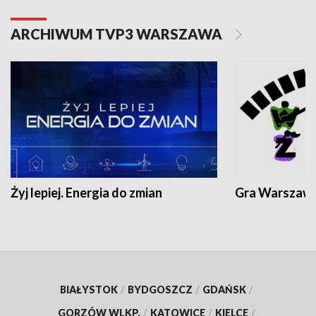
ARCHIWUM TVP3 WARSZAWA
Żyj lepiej. Energia do zmian
Gra Warszaw
BIAŁYSTOK
/
BYDGOSZCZ
/
GDAŃSK
/
GORZÓW WLKP.
/
KATOWICE
/
KIELCE
/