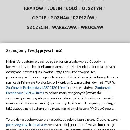
KRAKÓW
/
LUBLIN
/
ŁÓDŹ
/
OLSZTYN
/
OPOLE
/
POZNAŃ
/
RZESZÓW
/
SZCZECIN
/
WARSZAWA
/
WROCŁAW
Szanujemy Twoją prywatność
Dołącz do nas:
Kliknij "Akceptuję i przechodzę do serwisu", aby wyrazić zgody na
korzystanie z technologii automatycznego śledzenia i zbierania danych,
TVP
dostęp do informacji na Twoim urządzeniu końcowym i ich
Abonament TVP
przechowywanie oraz na przetwarzanie Twoich danych osobowych przez
Regulamin TVP
nas, czyli Telewizję Polską S.A. w likwidacji (zwaną dalej również „TVP”),
Emisja w TVP
Zaufanych Partnerów z IAB* (1201 firm)
oraz pozostałych
Zaufanych
Polityka prywatności
Partnerów TVP (93 firm)
, w celach marketingowych (w tym do
Centrum informacji TVP
Moje zgody
zautomatyzowanego dopasowania reklam do Twoich zainteresowań i
mierzenia ich skuteczności) i pozostałych, które wskazujemy poniżej, a
Naziemna Telewizja Cyfrowa
Pomoc
także zgody na udostępnianie przez nas identyfikatora PPID do Google.
Sklep TVP
Biuro reklamy
Twoje dane osobowe zbierane podczas odwiedzania przez Ciebie naszych
Rada Programowa
poszczególnych serwisów
zwanych dalej „Portalem”, w tym informacje
Kontakt
zapisywane za pomocą technologii takich jak: pliki cookie, sygnalizatory