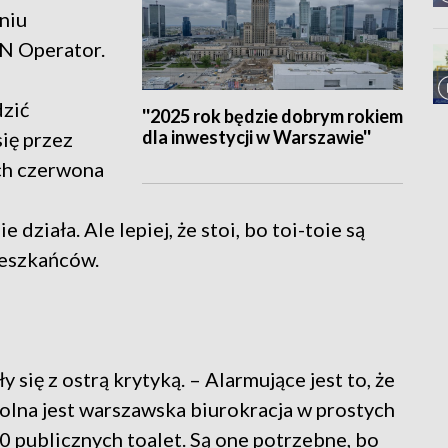
niu
N Operator.
dzić
''2025 rok będzie dobrym rokiem
dla inwestycji w Warszawie''
się przez
ich czerwona
 działa. Ale lepiej, że stoi, bo toi-toie są
ieszkańców.
 się z ostrą krytyką. – Alarmujące jest to, że
udolna jest warszawska biurokracja w prostych
0 publicznych toalet. Są one potrzebne, bo