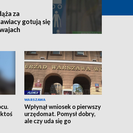
dąża za
awiacy gotują się
mwajach
WARSZAWA
pcu.
Wpłynął wniosek o pierwszy
 ktoś
urzędomat. Pomysł dobry,
ale czy uda się go
zrealizować?