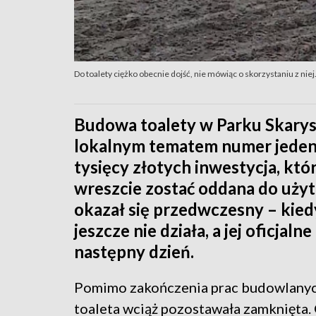
Do toalety ciężko obecnie dojść, nie mówiąc o skorzystaniu z nie
Budowa toalety w Parku Skarys
lokalnym tematem numer jeden. 
tysięcy złotych inwestycja, któ
wreszcie zostać oddana do uży
okazał się przedwczesny – kied
jeszcze nie działa, a jej oficjal
następny dzień.
Pomimo zakończenia prac budowlanych
toaleta wciąż pozostawała zamknięta