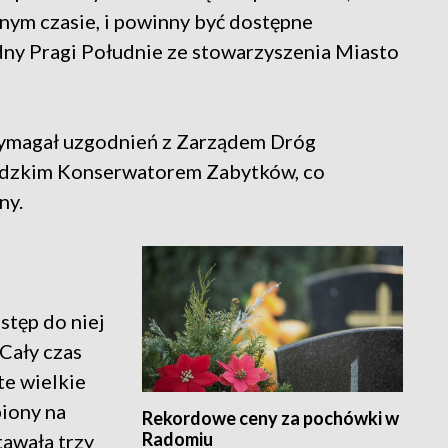
nym czasie, i powinny być dostępne
ny Pragi Południe ze stowarzyszenia Miasto
 wymagał uzgodnień z Zarządem Dróg
dzkim Konserwatorem Zabytków, co
ny.
tęp do niej
 Cały czas
te wielkie
iony na
Rekordowe ceny za pochówki w
Radomiu
tawała trzy