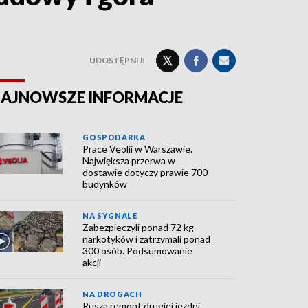
UDOSTĘPNIJ:
AJNOWSZE INFORMACJE
GOSPODARKA
Prace Veolii w Warszawie.
Największa przerwa w
dostawie dotyczy prawie 700
budynków
NA SYGNALE
Zabezpieczyli ponad 72 kg
narkotyków i zatrzymali ponad
300 osób. Podsumowanie
akcji
NA DROGACH
Rusza remont drugiej jezdni