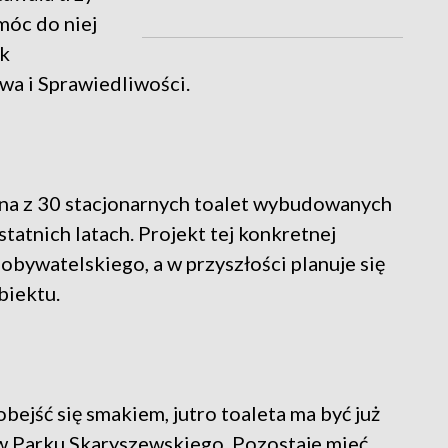
 móc do niej
ek
wa i Sprawiedliwości.
dna z 30 stacjonarnych toalet wybudowanych
tatnich latach. Projekt tej konkretnej
obywatelskiego, a w przyszłości planuje się
biektu.
bejść się smakiem, jutro toaleta ma być już
w Parku Skaryszewskiego. Pozostaje mieć