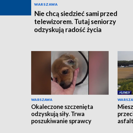
WARSZAWA
Nie chcą siedzieć sami przed
telewizorem. Tutaj seniorzy
odzyskują radość życia
WARSZAWA
WARSZ
Okaleczone szczenięta
Miesz
odzyskują siły. Trwa
przec
poszukiwanie sprawcy
asfal
odpie