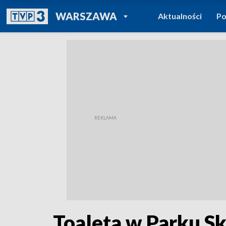
POWRÓT DO
WARSZAWA
Aktualności
Po
TVP REGIONY
Toaleta w Parku Sk