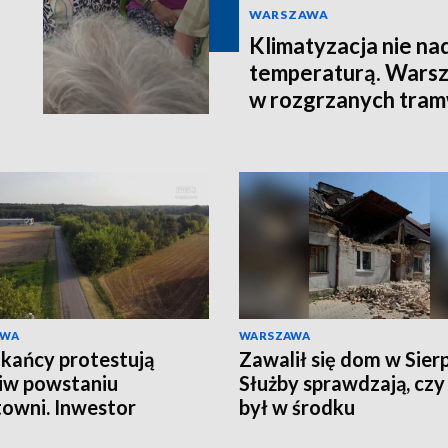
WARSZAWA
Klimatyzacja nie na
temperaturą. Warsz
w rozgrzanych tra
AWA
WARSZAWA
kańcy protestują
Zawalił się dom w Sier
iw powstaniu
Służby sprawdzają, czy
towni. Inwestor
był w środku
ra zarzuty