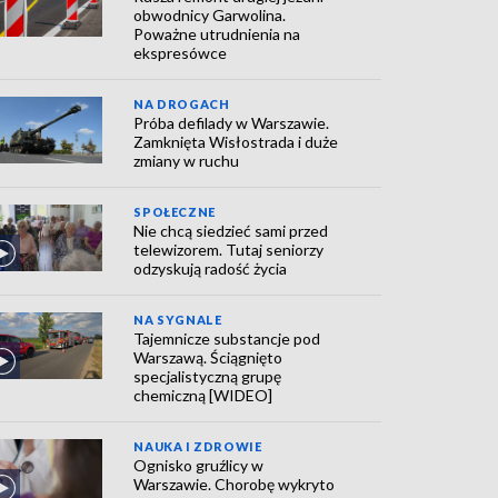
obwodnicy Garwolina.
Poważne utrudnienia na
ekspresówce
NA DROGACH
Próba defilady w Warszawie.
Zamknięta Wisłostrada i duże
zmiany w ruchu
SPOŁECZNE
Nie chcą siedzieć sami przed
telewizorem. Tutaj seniorzy
odzyskują radość życia
NA SYGNALE
Tajemnicze substancje pod
Warszawą. Ściągnięto
specjalistyczną grupę
chemiczną [WIDEO]
NAUKA I ZDROWIE
Ognisko gruźlicy w
Warszawie. Chorobę wykryto