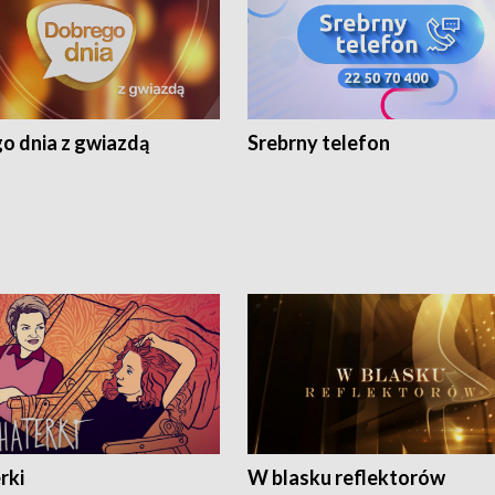
o dnia z gwiazdą
Srebrny telefon
rki
W blasku reflektorów