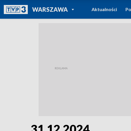
POWRÓT DO
WARSZAWA
Aktualności
Po
TVP REGIONY
31.12.2024