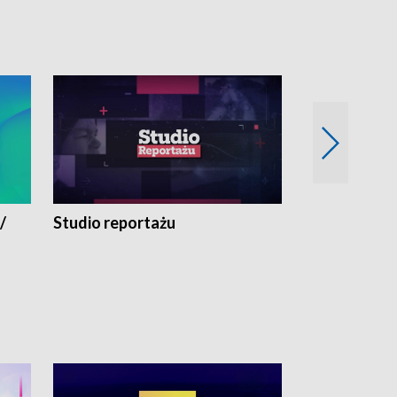
/
Studio reportażu
Eksperyment