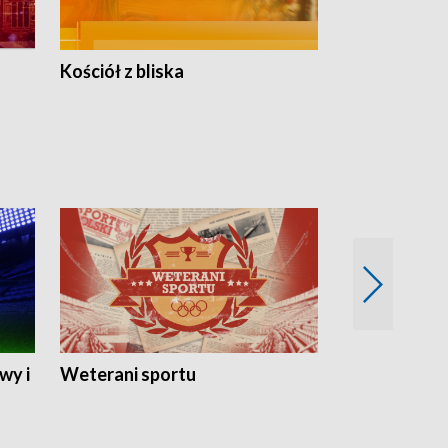
Kościół z bliska
wy i
Weterani sportu
Najlepsi Sp
2024