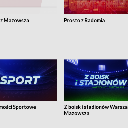
 z Mazowsza
Prosto z Radomia
ości Sportowe
Z boisk i stadionów Warsza
Mazowsza