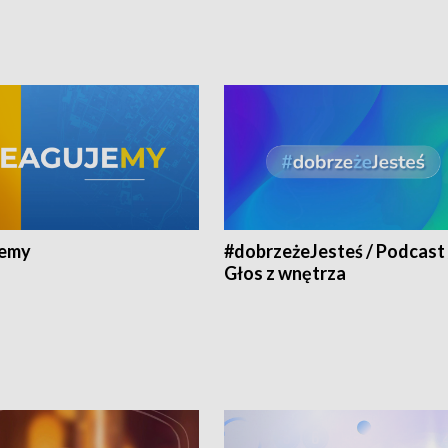
jemy
#dobrzeżeJesteś / Podcast 
Głos z wnętrza