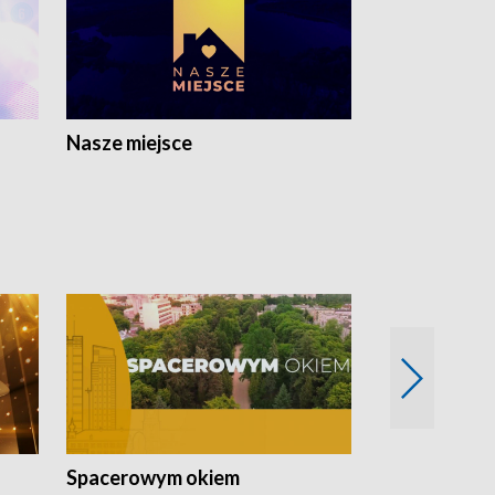
Nasze miejsce
Spacerowym okiem
Filmowe spo