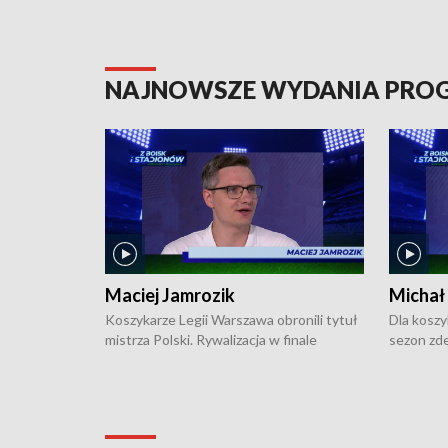
NAJNOWSZE WYDANIA PR
Maciej Jamrozik
Michał
Koszykarze Legii Warszawa obronili tytuł
Dla koszy
mistrza Polski. Rywalizacja w finale
sezon zde
ekstraklasy toczyła się do czterech
Najpierw 
zwycięstw i dopiero ostatni, siódmy mecz
międzyna
okazał się decydujący. W hali przy
Ligę Półn
Obrońców Tobruku na Bemowie
podbijać 
podopieczni estońskiego trenera Heiko
zasadnicz