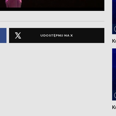
UDOSTĘPNIJ NA X
K
K