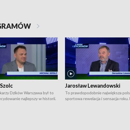
OGRAMÓW
 Szolc
Jarosław Lewandowski
karzy Dzików Warszawa był to
To prawdopodobnie największa pol
cydowanie najlepszy w historii.
sportowa rewelacja i sensacja roku.
pierwszy raz sięgnęli po
Chwalińska podbiła serca całej Pols
rodowe trofeum, wygrywając
kortach imienia Rolanda Garrosa w
ocno Europejską. Potem zaczęli
wielkoszlemowym turnieju French 
ekstraklasę. Po sezonie
przebijała się przez kwalifikacje, wyg
ym zadebiutowali w fazie play-
aż dziewięć pojedynków i dopiero w 