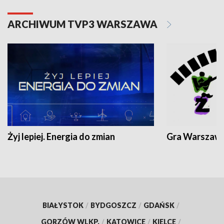
ARCHIWUM TVP3 WARSZAWA
Żyj lepiej. Energia do zmian
Gra Warszaw
BIAŁYSTOK
/
BYDGOSZCZ
/
GDAŃSK
/
GORZÓW WLKP.
/
KATOWICE
/
KIELCE
/