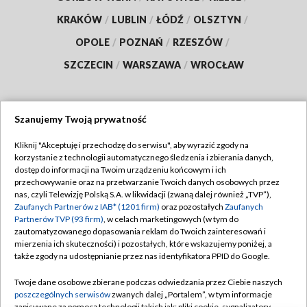
KRAKÓW
/
LUBLIN
/
ŁÓDŹ
/
OLSZTYN
/
OPOLE
/
POZNAŃ
/
RZESZÓW
/
SZCZECIN
/
WARSZAWA
/
WROCŁAW
Szanujemy Twoją prywatność
Dołącz do nas:
Kliknij "Akceptuję i przechodzę do serwisu", aby wyrazić zgody na
korzystanie z technologii automatycznego śledzenia i zbierania danych,
TVP
dostęp do informacji na Twoim urządzeniu końcowym i ich
Abonament TVP
przechowywanie oraz na przetwarzanie Twoich danych osobowych przez
Regulamin TVP
nas, czyli Telewizję Polską S.A. w likwidacji (zwaną dalej również „TVP”),
Emisja w TVP
Zaufanych Partnerów z IAB* (1201 firm)
oraz pozostałych
Zaufanych
Polityka prywatności
Partnerów TVP (93 firm)
, w celach marketingowych (w tym do
Centrum informacji TVP
Moje zgody
zautomatyzowanego dopasowania reklam do Twoich zainteresowań i
mierzenia ich skuteczności) i pozostałych, które wskazujemy poniżej, a
Naziemna Telewizja Cyfrowa
Pomoc
także zgody na udostępnianie przez nas identyfikatora PPID do Google.
Sklep TVP
Biuro reklamy
Twoje dane osobowe zbierane podczas odwiedzania przez Ciebie naszych
Rada Programowa
poszczególnych serwisów
zwanych dalej „Portalem”, w tym informacje
Kontakt
zapisywane za pomocą technologii takich jak: pliki cookie, sygnalizatory