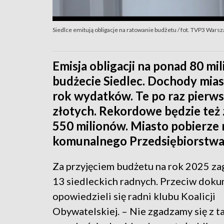
Siedlce emitują obligacje na ratowanie budżetu / fot. TVP3 Wars
Emisja obligacji na ponad 80 m
budżecie Siedlec. Dochody mias
rok wydatków. Te po raz pierwsz
złotych. Rekordowe będzie też 
550 milionów. Miasto pobierze
komunalnego Przedsiębiorstwa
Za przyjęciem budżetu na rok 2025 z
13 siedleckich radnych. Przeciw dok
opowiedzieli się radni klubu Koalicji
Obywatelskiej. – Nie zgadzamy się z t