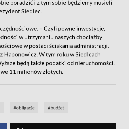
obie poradzić i z tym sobie będziemy musieli
ezydent Siedlec.
zczędnościowe. – Czyli pewne inwestycje,
dności w utrzymaniu naszych chociażby
ościowe w postaci ściskania administracji.
sz Haponowicz. W tym roku w Siedlcach
yższe będą także podatki od nieruchomości.
we 11 milionów złotych.
e
#obligacje
#budżet