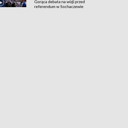
Gorąca debata na wizji przed
referendum w Sochaczewie