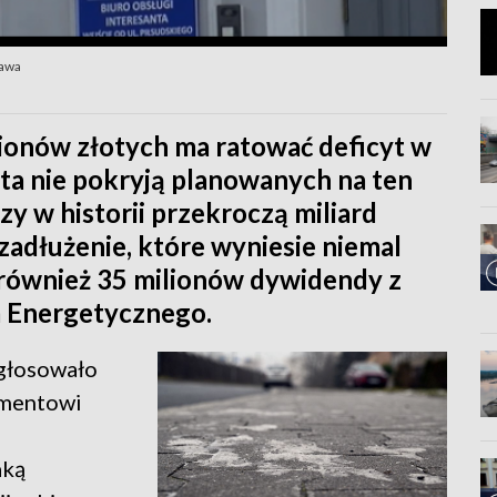
zawa
ilionów złotych ma ratować deficyt w
ta nie pokryją planowanych na ten
y w historii przekroczą miliard
zadłużenie, które wyniesie niemal
 również 35 milionów dywidendy z
 Energetycznego.
agłosowało
umentowi
aką