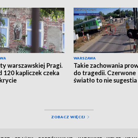
AWA
WARSZAWA
ty warszawskiej Pragi.
Takie zachowania pro
 120 kapliczek czeka
do tragedii. Czerwone
krycie
światło to nie sugestia
ZOBACZ WIĘCEJ