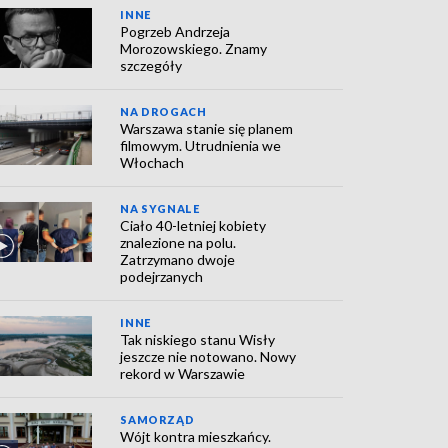
INNE
Pogrzeb Andrzeja
Morozowskiego. Znamy
szczegóły
NA DROGACH
Warszawa stanie się planem
filmowym. Utrudnienia we
Włochach
NA SYGNALE
Ciało 40-letniej kobiety
znalezione na polu.
Zatrzymano dwoje
podejrzanych
INNE
Tak niskiego stanu Wisły
jeszcze nie notowano. Nowy
rekord w Warszawie
SAMORZĄD
Wójt kontra mieszkańcy.