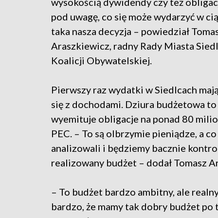
wysokością dywidendy czy też obligacj
pod uwagę, co się może wydarzyć w cią
taka nasza decyzja – powiedział Toma
Araszkiewicz, radny Rady Miasta Siedl
Koalicji Obywatelskiej.
Pierwszy raz wydatki w Siedlcach mają 
się z dochodami. Dziura budżetowa to
wyemituje obligacje na ponad 80 mili
PEC. – To są olbrzymie pieniądze, a co
analizowali i będziemy bacznie kontrolo
realizowany budżet – dodał Tomasz A
– To budżet bardzo ambitny, ale realn
bardzo, że mamy tak dobry budżet po 