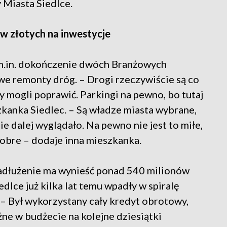
 Miasta Siedlce.
w złotych na inwestycje
m.in. dokończenie dwóch Branżowych
e remonty dróg. – Drogi rzeczywiście są co
y mogli poprawić. Parkingi na pewno, bo tutaj
kanka Siedlec. – Są władze miasta wybrane,
e dalej wyglądało. Na pewno nie jest to miłe,
 dobre – dodaje inna mieszkanka.
adłużenie ma wynieść ponad 540 milionów
dlce już kilka lat temu wpadły w spiralę
 – Był wykorzystany cały kredyt obrotowy,
ne w budżecie na kolejne dziesiątki