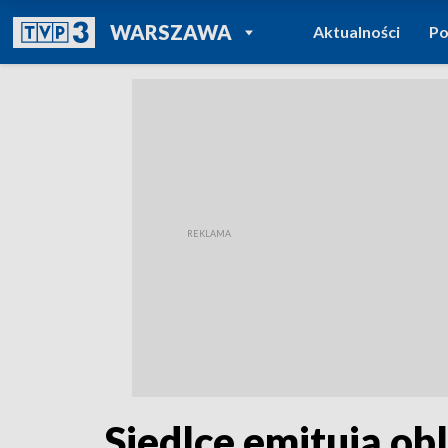
POWRÓT DO
WARSZAWA
Aktualności
Po
TVP REGIONY
Siedlce emitują ob